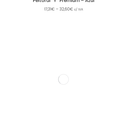
Peitoral “Y” Premium – Azul
17,31
€
–
32,60
€
c/ IVA