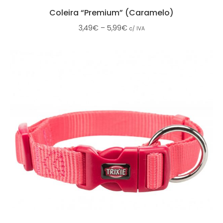
Coleira “Premium” (Caramelo)
3,49
€
–
5,99
€
c/ IVA