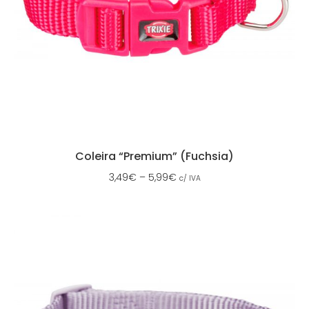
Coleira “Premium” (Fuchsia)
3,49
€
–
5,99
€
c/ IVA