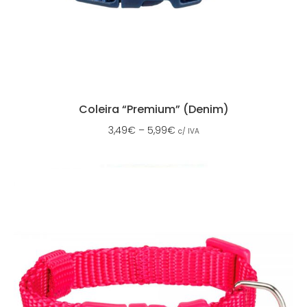
Coleira “Premium” (Denim)
3,49
€
–
5,99
€
c/ IVA