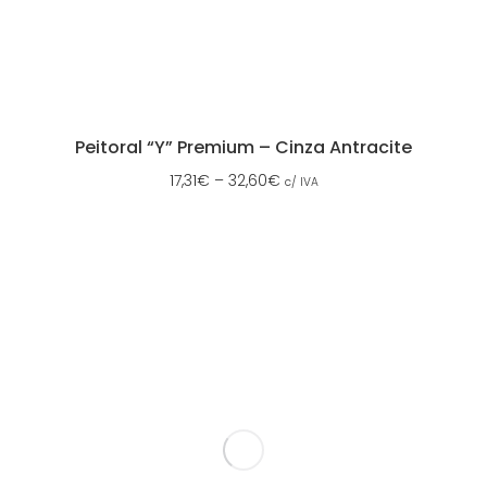
Peitoral “Y” Premium – Cinza Antracite
17,31
€
–
32,60
€
c/ IVA