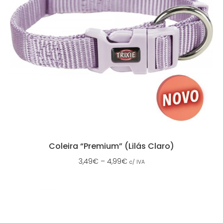
Coleira “Premium” (Lilás Claro)
3,49
€
–
4,99
€
c/ IVA