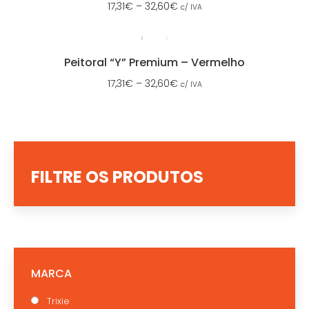
17,31
€
–
32,60
€
c/ IVA
Peitoral “Y” Premium – Vermelho
17,31
€
–
32,60
€
c/ IVA
FILTRE OS PRODUTOS
MARCA
Trixie