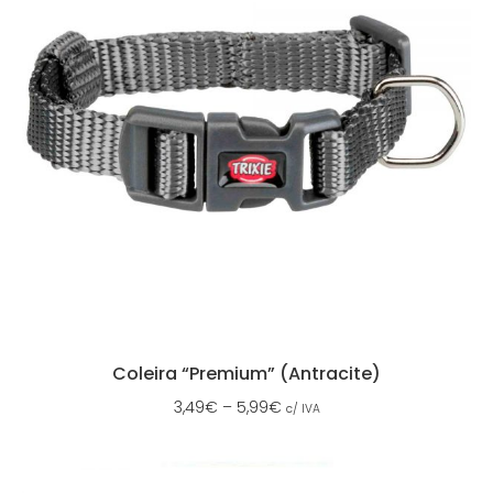
Coleira “Premium” (Antracite)
3,49
€
–
5,99
€
c/ IVA