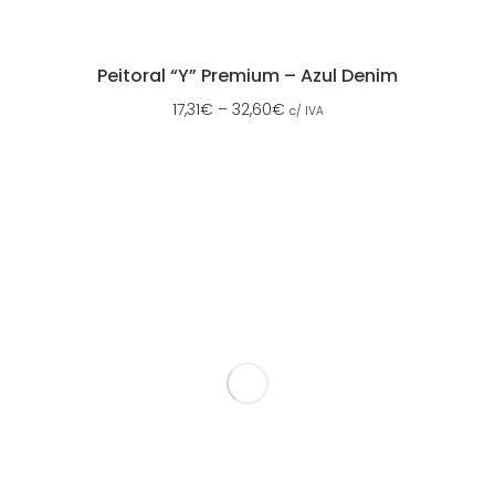
Peitoral “Y” Premium – Azul Denim
17,31
€
–
32,60
€
c/ IVA