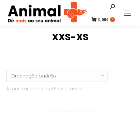
Search:
0,00
€
0
XXS-XS
A mostrar todos os 36 resultados