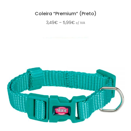
Coleira “Premium” (Preto)
3,49
€
–
5,99
€
c/ IVA