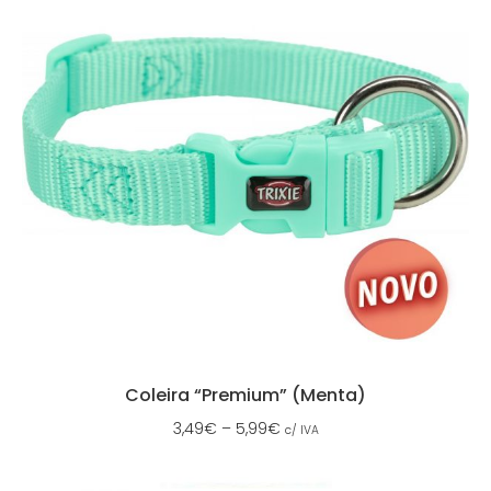
Coleira “Premium” (Menta)
3,49
€
–
5,99
€
c/ IVA