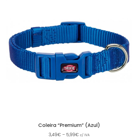
Coleira “Premium” (Azul)
3,49
€
–
5,99
€
c/ IVA