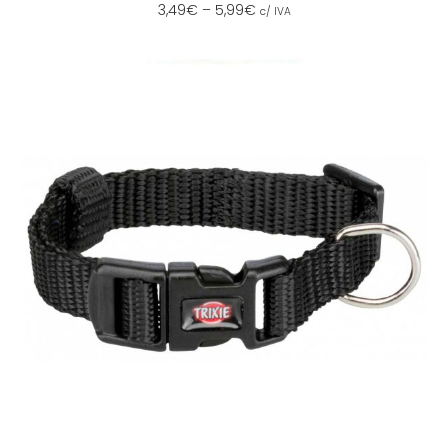
3,49
€
–
5,99
€
c/ IVA