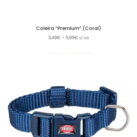
Coleira “Premium” (Coral)
3,49
€
–
5,99
€
c/ IVA