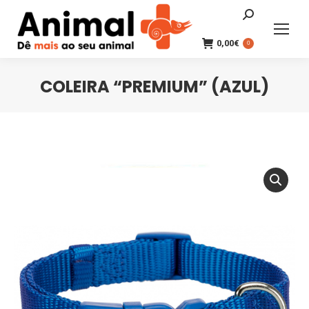
Search:
0,00
€
0
COLEIRA “PREMIUM” (AZUL)
You are here: