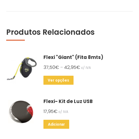
Produtos Relacionados
Flexi "Giant" (Fita 8mts)
37,50
€
42,95
€
–
c/ IVA
This
Ver opções
product
has
Flexi- Kit de Luz USB
multiple
17,95
€
c/ IVA
variants.
The
Adicionar
options
may