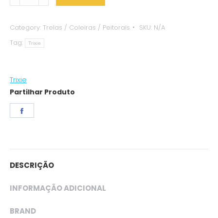
"Premium"
(Azul)
Category:
Trelas / Coleiras / Peitorais
SKU:
N/A
quantity
Tag:
Trixie
Trixie
Partilhar Produto
Share
on
Facebook
DESCRIÇÃO
INFORMAÇÃO ADICIONAL
BRAND