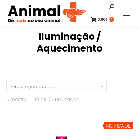
Search:
0,00
€
0
Iluminação /
Aquecimento
A mostrar 1–48 de 107 resultados
NOVIDADE