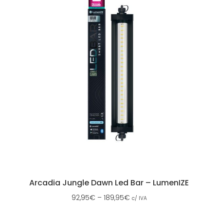
Arcadia Jungle Dawn Led Bar – LumenIZE
92,95
€
–
189,95
€
c/ IVA