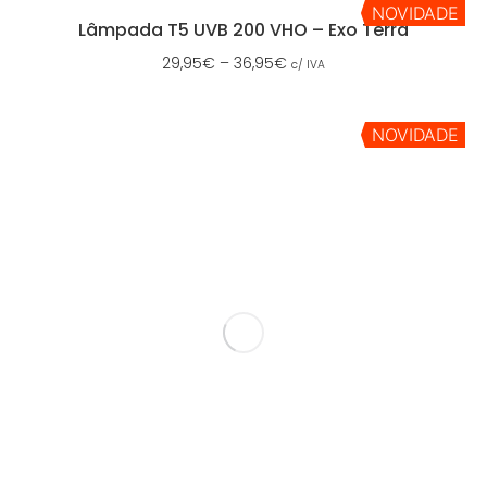
NOVIDADE
Lâmpada T5 UVB 200 VHO – Exo Terra
29,95
€
–
36,95
€
c/ IVA
NOVIDADE