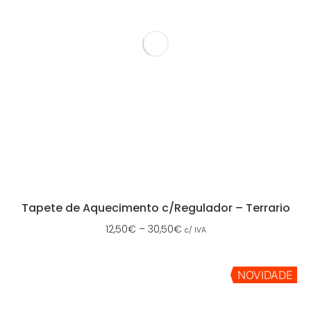
Tapete de Aquecimento c/Regulador – Terrario
12,50
€
–
30,50
€
c/ IVA
NOVIDADE