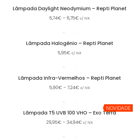
Lâmpada Daylight Neodymium – Repti Planet
5,74
€
–
6,75
€
c/ IVA
Lâmpada Halogénio – Repti Planet
5,95
€
c/ IVA
Lâmpada Infra-Vermelhos – Repti Planet
5,90
€
–
7,24
€
c/ IVA
NOVIDADE
Lâmpada T5 UVB 100 VHO – Exo Terra
29,95
€
–
34,94
€
c/ IVA