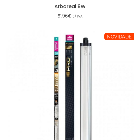
Arboreal 8W
51,96
€
c/ IVA
NOVIDADE