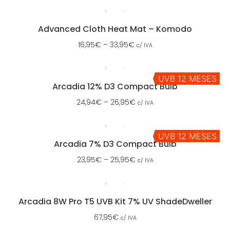
Advanced Cloth Heat Mat – Komodo
16,95
€
–
33,95
€
c/ IVA
UVB 12 MESES
Arcadia 12% D3 Compact Bulb
24,94
€
–
26,95
€
c/ IVA
UVB 12 MESES
Arcadia 7% D3 Compact Bulb
23,95
€
–
25,95
€
c/ IVA
Arcadia 8W Pro T5 UVB Kit 7% UV ShadeDweller
67,95
€
c/ IVA