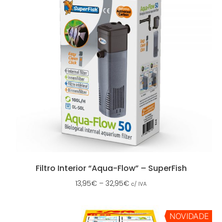
Filtro Interior “Aqua-Flow” – SuperFish
13,95
€
–
32,95
€
c/ IVA
NOVIDADE