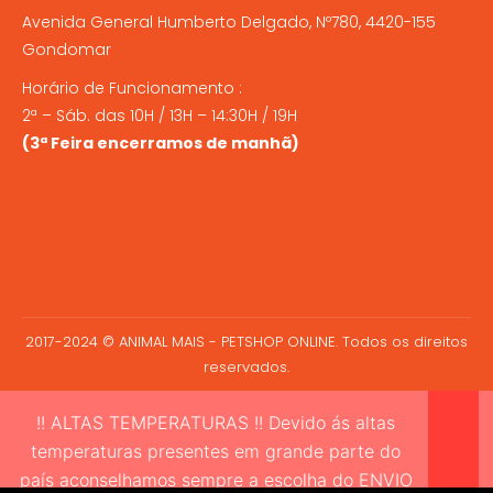
Avenida General Humberto Delgado, Nº780, 4420-155
Gondomar
Horário de Funcionamento :
2ª – Sáb. das 10H / 13H – 14:30H / 19H
(3ª Feira encerramos de manhã)
2017-2024 © ANIMAL MAIS - PETSHOP ONLINE. Todos os direitos
reservados.
!! ALTAS TEMPERATURAS !! Devido ás altas
temperaturas presentes em grande parte do
país aconselhamos sempre a escolha do ENVIO