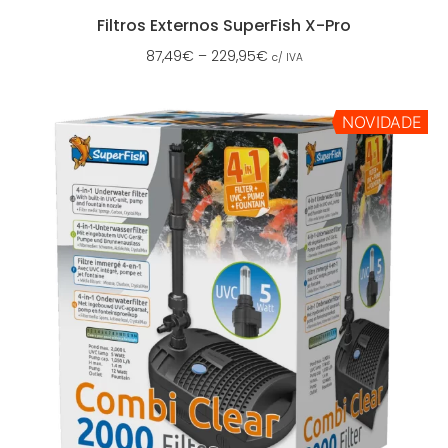
Filtros Externos SuperFish X-Pro
87,49
€
–
229,95
€
c/ IVA
NOVIDADE