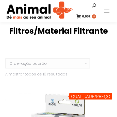
Search:
0,00
€
0
Filtros/Material Filtrante
A mostrar todos os 10 resultados
QUALIDADE/PREÇO