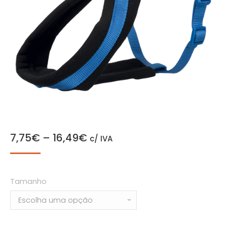
7,75
€
–
16,49
€
c/ IVA
Tamanho