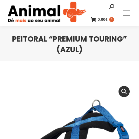
Search:
0,00
€
0
PEITORAL “PREMIUM TOURING”
(AZUL)
You are here: