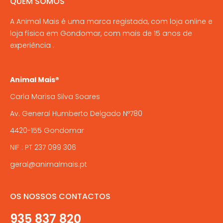
QUEM SOMOS
product
may
page
A Animal Mais é uma marca registada, com loja online e
be
loja física em Gondomar, com mais de 15 anos de
chosen
experiência .
on
the
product
Animal Mais®
page
Carla Marisa Silva Soares
Av. General Humberto Delgado Nº780
4420-155 Gondomar
NIF : PT 237 099 306
geral@animalmais.pt
OS NOSSOS CONTACTOS
935 837 820