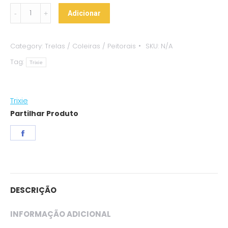
Peitoral
Adicionar
"Premium
Touring"
Category:
Trelas / Coleiras / Peitorais
SKU:
N/A
(Azul)
Tag:
quantity
Trixie
Trixie
Partilhar Produto
Share
on
Facebook
DESCRIÇÃO
INFORMAÇÃO ADICIONAL