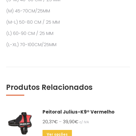
(M) 45-70CM/25MM
(M-L) 50-80 CM / 25 MM
(L) 60-90 CM / 25 MM
(L-XL) 70-100CM/25MM
Produtos Relacionados
Peitoral Julius-K9® Vermelho
20,37
€
39,90
€
–
c/ IVA
This
Ver opções