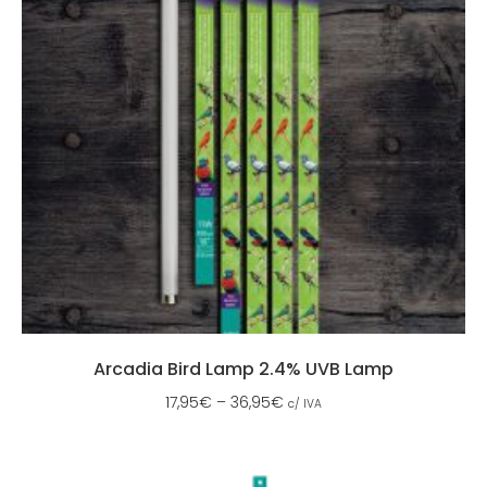
Arcadia Bird Lamp 2.4% UVB Lamp
17,95
€
–
36,95
€
c/ IVA