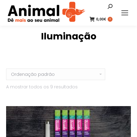
Search:
0,00
€
0
Iluminação
A mostrar todos os 9 resultados