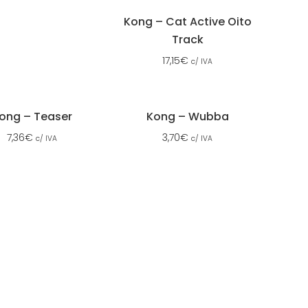
Kong – Cat Active Oito
Track
17,15
€
c/ IVA
ong – Teaser
Kong – Wubba
7,36
€
3,70
€
c/ IVA
c/ IVA