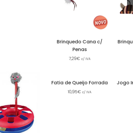
Brinquedo Cana c/
Brinq
Penas
7,29
€
c/ IVA
Fatia de Queijo Forrada
Jogo I
10,95
€
c/ IVA