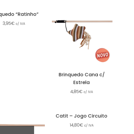
quedo “Ratinho”
3,95
€
c/ IVA
Brinquedo Cana c/
Estrela
4,85
€
c/ IVA
Catit – Jogo Circuito
14,80
€
c/ IVA