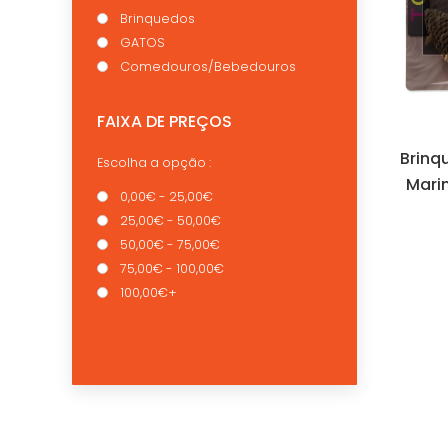
Brinquedos
GATOS
Comedouros/Bebedouros
FAIXA DE PREÇOS
Brinq
Escolha a opção :
Mari
0,00€ - 25,00€
25,00€ - 50,00€
50,00€ - 75,00€
75,00€ - 100,00€
100,00€+