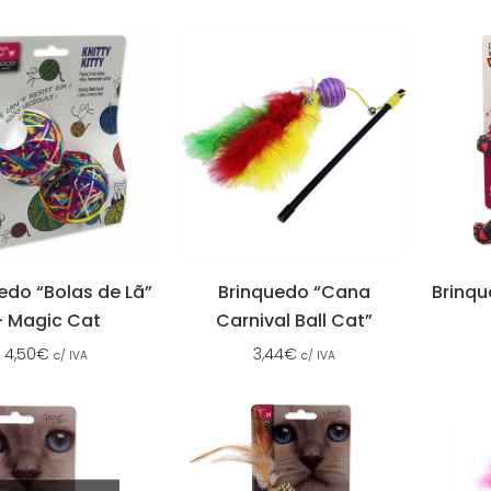
edo “Bolas de Lã”
Brinquedo “Cana
Brinqu
– Magic Cat
Carnival Ball Cat”
4,50
€
3,44
€
c/ IVA
c/ IVA