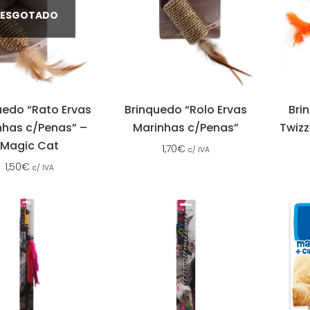
ESGOTADO
uedo “Rato Ervas
Brinquedo “Rolo Ervas
Bri
nhas c/Penas” –
Marinhas c/Penas”
Twizz
Magic Cat
1,70
€
c/ IVA
1,50
€
c/ IVA