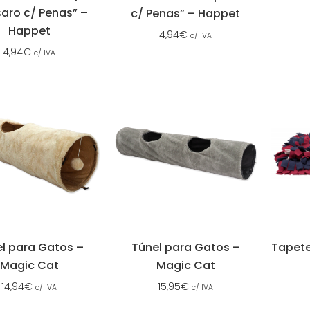
aro c/ Penas” –
c/ Penas” – Happet
Happet
4,94
€
c/ IVA
4,94
€
c/ IVA
l para Gatos –
Túnel para Gatos –
Tapete 
Magic Cat
Magic Cat
14,94
€
15,95
€
c/ IVA
c/ IVA