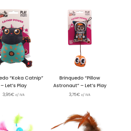
edo “Koka Catnip”
Brinquedo “Pillow
– Let’s Play
Astronaut” – Let’s Play
3,95
€
3,75
€
c/ IVA
c/ IVA