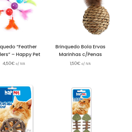
nquedo “Feather
Brinquedo Bola Ervas
lers” – Happy Pet
Marinhas c/Penas
4,50
€
1,50
€
c/ IVA
c/ IVA