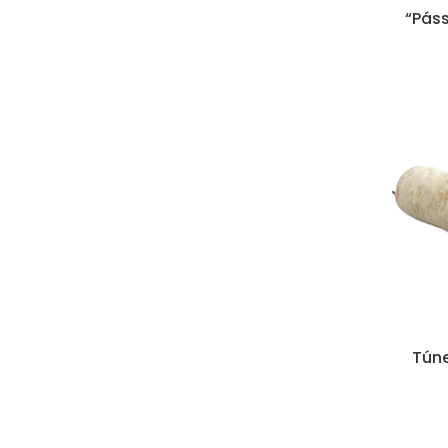
“Páss
Túne