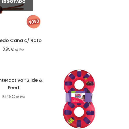
ESGOTADO
uedo Cana c/ Rato
3,95
€
c/ IVA
nteractivo “Slide &
Feed
16,49
€
c/ IVA