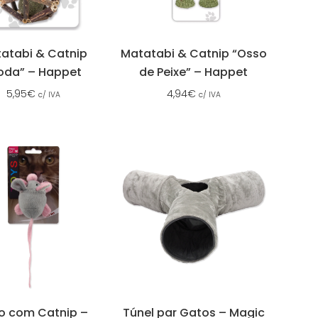
atabi & Catnip
Matatabi & Catnip “Osso
oda” – Happet
de Peixe” – Happet
5,95
€
4,94
€
c/ IVA
c/ IVA
o com Catnip –
Túnel par Gatos – Magic