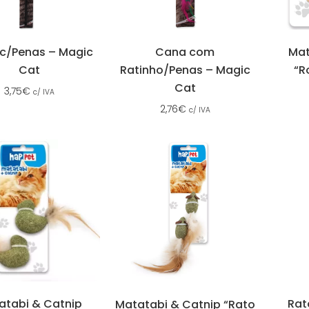
Mat
c/Penas – Magic
Cana com
“R
Cat
Ratinho/Penas – Magic
Cat
3,75
€
c/ IVA
2,76
€
c/ IVA
atabi & Catnip
Rat
Matatabi & Catnip “Rato