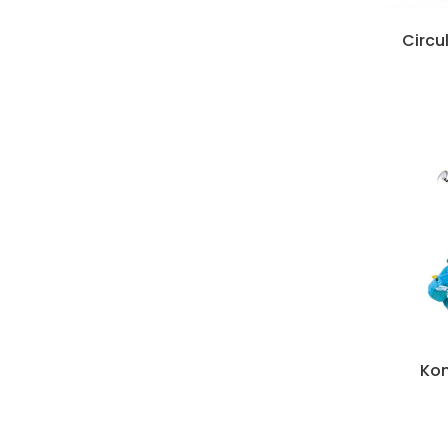
Circu
Kon