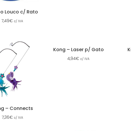
lo Louco c/ Rato
7,49
€
c/ IVA
Kong – Laser p/ Gato
K
4,94
€
c/ IVA
g – Connects
7,36
€
c/ IVA