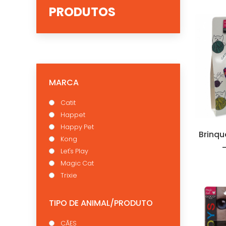
PRODUTOS
MARCA
Catit
Happet
Happy Pet
Brinqu
Kong
Let's Play
Magic Cat
Trixie
TIPO DE ANIMAL/PRODUTO
CÃES