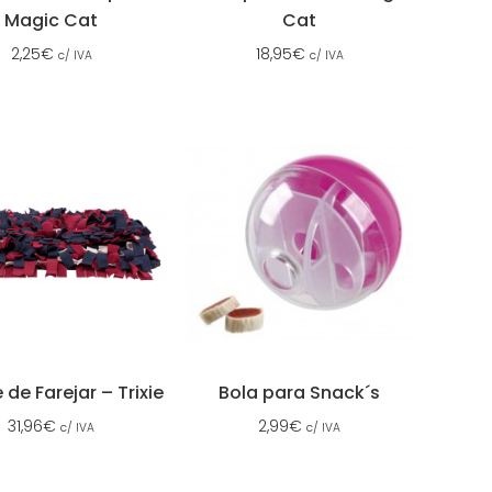
Magic Cat
Cat
2,25
€
18,95
€
c/ IVA
c/ IVA
de Farejar – Trixie
Bola para Snack´s
31,96
€
2,99
€
c/ IVA
c/ IVA