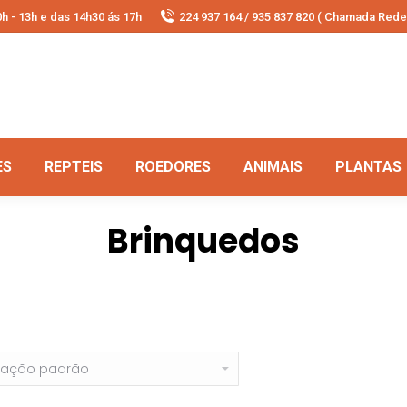
h - 13h e das 14h30 ás 17h
224 937 164 / 935 837 820 ( Chamada Rede 
ES
REPTEIS
ROEDORES
ANIMAIS
PLANTAS
Brinquedos