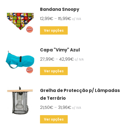
Bandana Snoopy
12,99
€
15,99
€
–
c/ IVA
This
Ver opções
product
has
Capa "Vimy" Azul
multiple
27,99
€
42,99
€
–
c/ IVA
variants.
The
This
Ver opções
options
product
may
has
Grelha de Protecção p/ Lâmpadas
be
multiple
de Terrário
chosen
variants.
on
21,50
€
31,96
€
–
c/ IVA
The
the
options
This
Ver opções
product
may
product