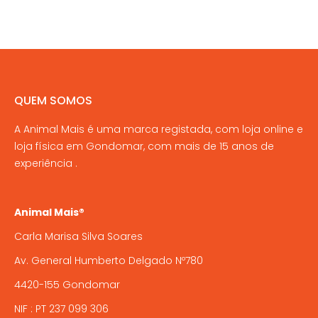
page
be
has
chosen
multiple
on
variants.
the
The
product
options
QUEM SOMOS
page
may
A Animal Mais é uma marca registada, com loja online e
be
loja física em Gondomar, com mais de 15 anos de
chosen
experiência .
on
the
product
Animal Mais®
page
Carla Marisa Silva Soares
Av. General Humberto Delgado Nº780
4420-155 Gondomar
NIF : PT 237 099 306