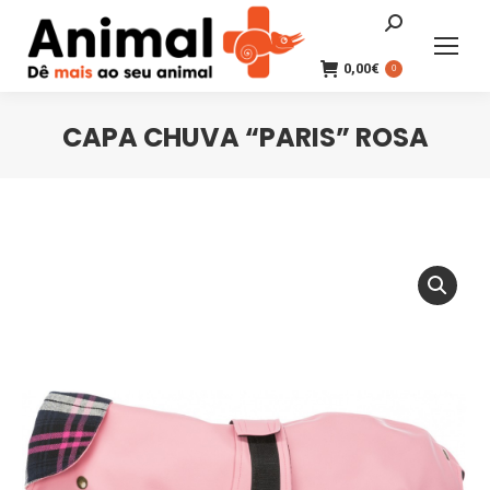
Search:
0,00
€
0
CAPA CHUVA “PARIS” ROSA
You are here: