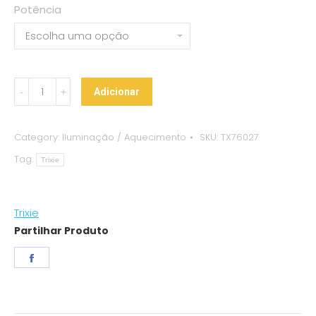
Potência
Lâmpada
Adicionar
de
Tungsténio
Category:
Iluminação / Aquecimento
SKU:
TX76027
Prosun
Tag:
Mixed
Trixie
D3
quantity
Trixie
Partilhar Produto
Share
on
Facebook