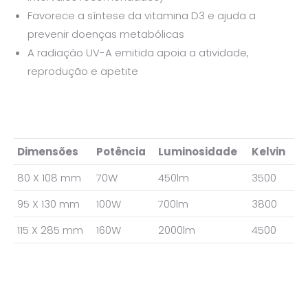
Favorece a síntese da vitamina D3 e ajuda a
prevenir doenças metabólicas
A radiação UV-A emitida apoia a atividade,
reprodução e apetite
Dimensões
Potência
Luminosidade
Kelvin
80 X 108 mm
70W
450lm
3500
95 X 130 mm
100W
700lm
3800
115 X 285 mm
160W
2000lm
4500