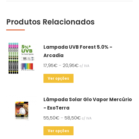
Produtos Relacionados
Lampada UVB Forest 5.0% -
Arcadia
17,95
€
20,95
€
–
c/ IVA
This
Ver opções
product
has
Lâmpada Solar Glo Vapor Mercúrio
multiple
- ExoTerra
variants.
55,50
€
58,50
€
–
c/ IVA
The
options
This
Ver opções
may
product