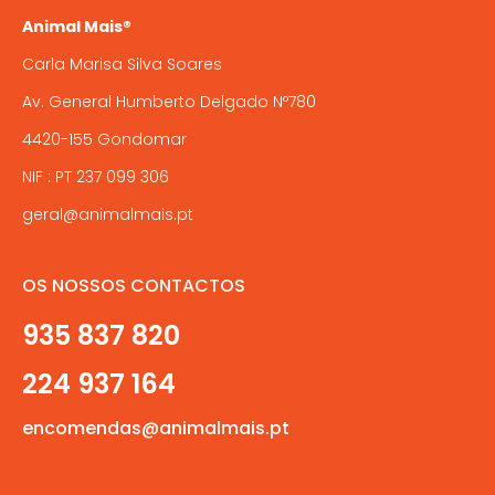
product
Animal Mais®
page
Carla Marisa Silva Soares
Av. General Humberto Delgado Nº780
4420-155 Gondomar
NIF : PT 237 099 306
geral@animalmais.pt
OS NOSSOS CONTACTOS
935 837 820
224 937 164
encomendas@animalmais.pt