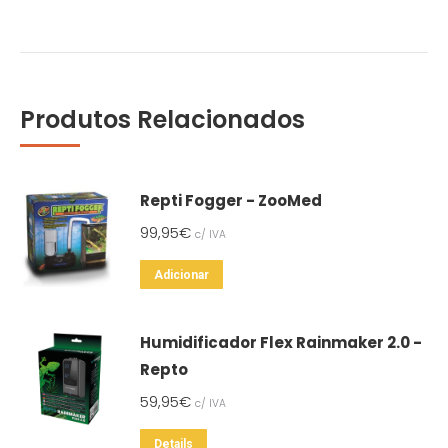
Produtos Relacionados
Repti Fogger - ZooMed
99,95
€
c/ IVA
Adicionar
Humidificador Flex Rainmaker 2.0 -
Repto
59,95
€
c/ IVA
Details