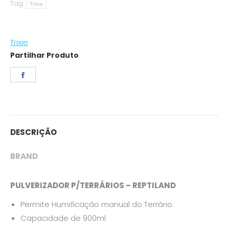
Tag:
quantity
Trixie
Trixie
Partilhar Produto
Share
on
Facebook
DESCRIÇÃO
BRAND
PULVERIZADOR P/TERRÁRIOS – REPTILAND
Permite Humificação manual do Terrário
Capacidade de 900ml