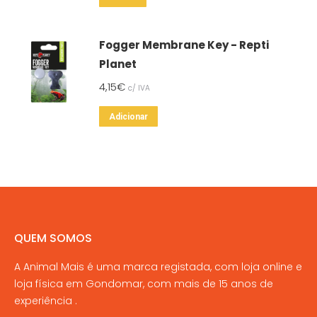
Fogger Membrane Key - Repti
Planet
4,15
€
c/ IVA
Adicionar
QUEM SOMOS
A Animal Mais é uma marca registada, com loja online e
loja física em Gondomar, com mais de 15 anos de
experiência .