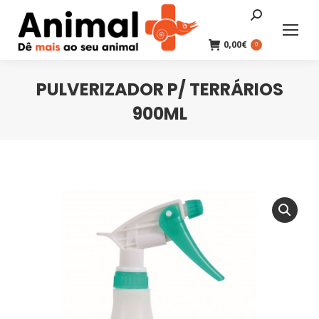
Search:
0,00
€
0
PULVERIZADOR P/ TERRÁRIOS
900ML
You are here: