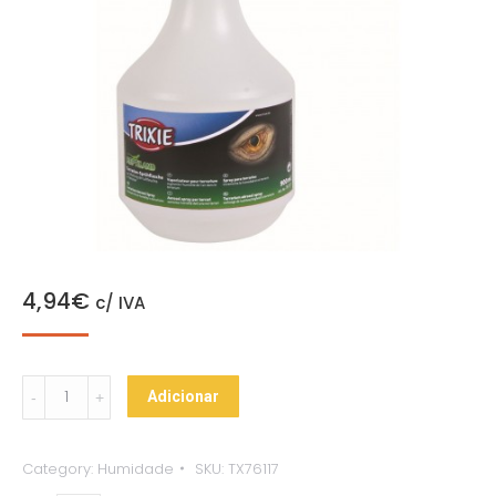
4,94
€
c/ IVA
Pulverizador
Adicionar
p/
Terrários
Category:
Humidade
SKU:
TX76117
900ml