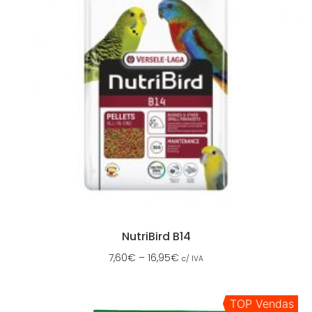
NutriBird B14
7,60
€
–
16,95
€
c/ IVA
TOP Vendas