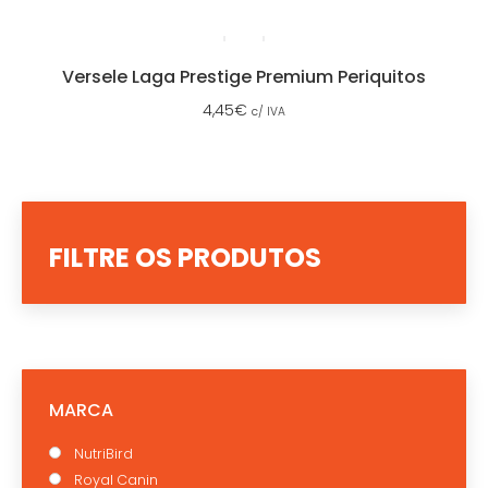
Versele Laga Prestige Premium Periquitos
4,45
€
c/ IVA
FILTRE OS PRODUTOS
MARCA
NutriBird
Royal Canin