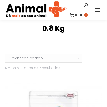
Search:
0,00
€
0
0.8 Kg
A mostrar todos os 7 resultados