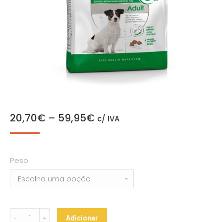
20,70
€
–
59,95
€
c/ IVA
Peso
Royal
Adicionar