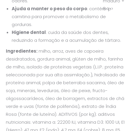
odores.
Ajuda a manter o peso do corpo
: contém L-
carnitina para promover o metabolismo de
gorduras.
Higiene dental
: cuida da saúde dos dentes,
reduzindo a formação e a acumulação de tártaro.
Ingredientes:
milho, arroz, aves de capoeira
desidratados, gordura animal, glúten de milho, farinha
de milho, isolado de proteínas vegetais (L.I.P.: proteína
seleccionada por sua alta assimilação.), hidrolisado de
proteína animal, polpa de beterraba sacarina, óleo de
soja, minerais, leveduras, óleo de peixe, fructo-
oligossacarídeos, óleo de borragem, extractos de chá
verde e uvas (fonte de polifenóis), extrato de Índia
Rosa (fonte de luteína). ADITIVOS (por kg): aditivos
nutricionais: vitamina a: 22200 IU, vitamina D3: 1000 UI, E1
(Hierro): 47 mg, E2 (iodo): 4,7 mg, E4 (cobre): 8 mg, E5