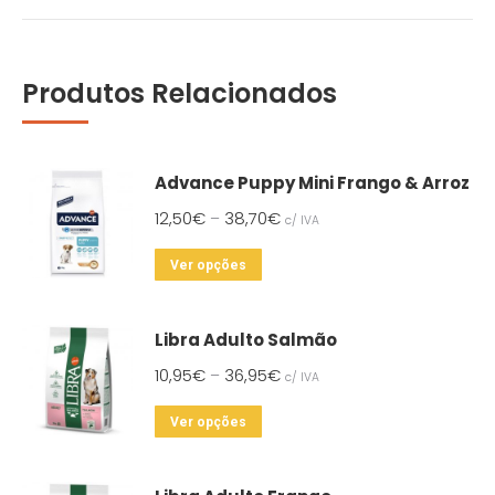
Produtos Relacionados
Advance Puppy Mini Frango & Arroz
12,50
€
38,70
€
–
c/ IVA
This
Ver opções
product
has
Libra Adulto Salmão
multiple
10,95
€
36,95
€
–
c/ IVA
variants.
The
This
Ver opções
options
product
may
has