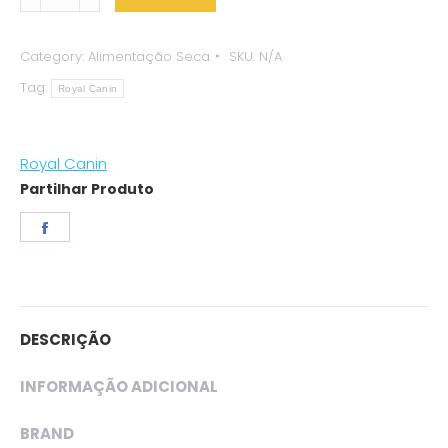
Canin
Mini
Category:
Alimentação Seca
SKU:
N/A
Adult
Tag:
+8
Royal Canin
quantity
Royal Canin
Partilhar Produto
Share
on
Facebook
DESCRIÇÃO
INFORMAÇÃO ADICIONAL
BRAND