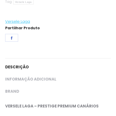
Tag:
Mix
Versele Laga
Canários
quantity
Versele Laga
Partilhar Produto
Share
on
Facebook
DESCRIÇÃO
INFORMAÇÃO ADICIONAL
BRAND
VERSELE LAGA – PRESTIGE PREMIUM CANÁRIOS