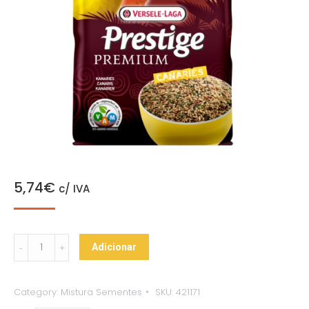
5,74
€
c/ IVA
Versele
Adicionar
Laga
Prestige
Category:
Mistura Sementes
SKU:
421171
Premium