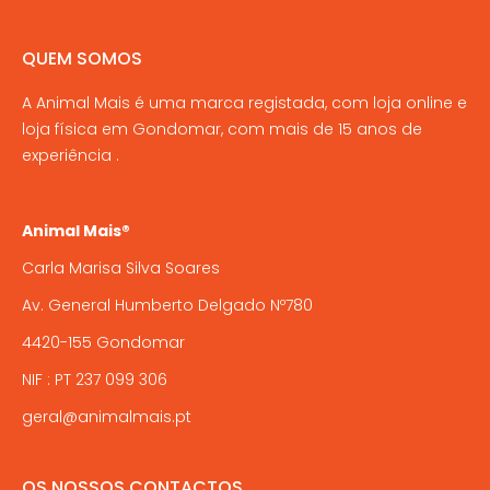
the
product
QUEM SOMOS
page
A Animal Mais é uma marca registada, com loja online e
loja física em Gondomar, com mais de 15 anos de
experiência .
Animal Mais®
Carla Marisa Silva Soares
Av. General Humberto Delgado Nº780
4420-155 Gondomar
NIF : PT 237 099 306
geral@animalmais.pt
OS NOSSOS CONTACTOS