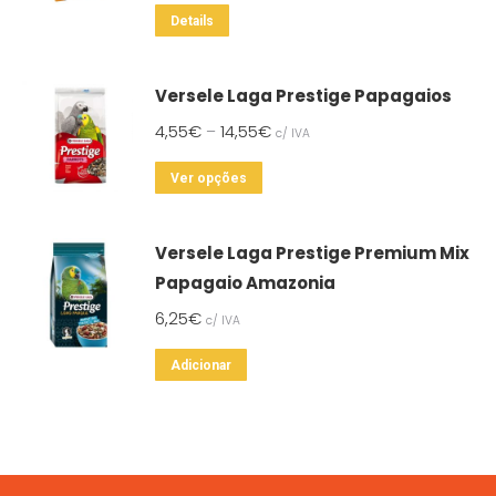
This
Details
product
has
Versele Laga Prestige Papagaios
multiple
4,55
€
14,55
€
–
c/ IVA
variants.
The
This
Ver opções
options
product
may
has
Versele Laga Prestige Premium Mix
be
multiple
Papagaio Amazonia
chosen
variants.
on
6,25
€
c/ IVA
The
the
options
Adicionar
product
may
page
be
chosen
on