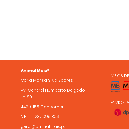
QUEM SOMOS
OS NO
935 
A Animal Mais é uma marca
registada, com loja online e loja
224 9
física em Gondomar, com mais de
15 anos de experiência .
encome
Animal Mais®
MEIOS D
Carla Marisa Silva Soares
Av. General Humberto Delgado
Nº780
ENVIOS P
4420-155 Gondomar
NIF : PT 237 099 306
geral@animalmais.pt