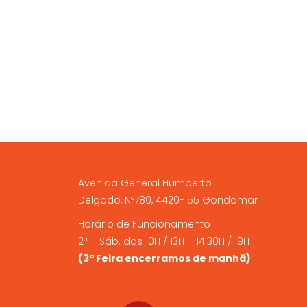
A NOSSA LOJA FÍSICA
Avenida General Humberto
Delgado, Nº780, 4420-155 Gondomar
Horário de Funcionamento :
2ª – Sáb. das 10H / 13H – 14:30H / 19H
(3ª Feira encerramos de manhã)