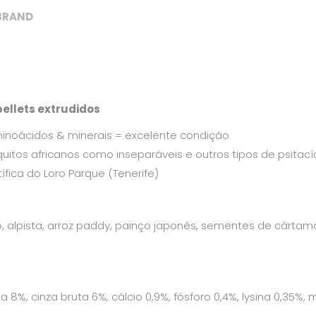
BRAND
ellets extrudidos
minoácidos & minerais = excelente condição
uitos africanos como inseparáveis e outros tipos de psitac
ica do Loro Parque (Tenerife)
alpista, arroz paddy, painço japonês, sementes de cártamo,
a 8%, cinza bruta 6%, cálcio 0,9%, fósforo 0,4%, lysina 0,35%,