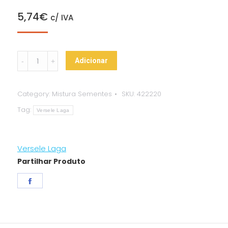
5,74
€
c/ IVA
Versele
Adicionar
Laga
Prestige
Category:
Mistura Sementes
SKU:
422220
Premium
Tag:
Mix
Versele Laga
Agapornis
quantity
Versele Laga
Partilhar Produto
Share
on
Facebook