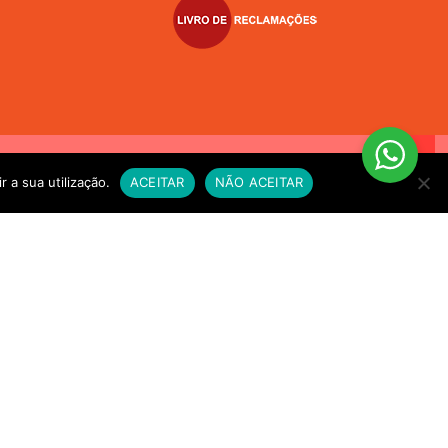
VIO EXPRESSO sempre que compre alimento vivo a fim de
r a sua utilização.
ACEITAR
NÃO ACEITAR
e for necessário. OBRIGADO