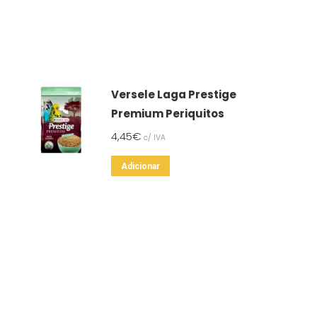
Versele Laga Prestige
Premium Periquitos
4,45
€
c/ IVA
Adicionar