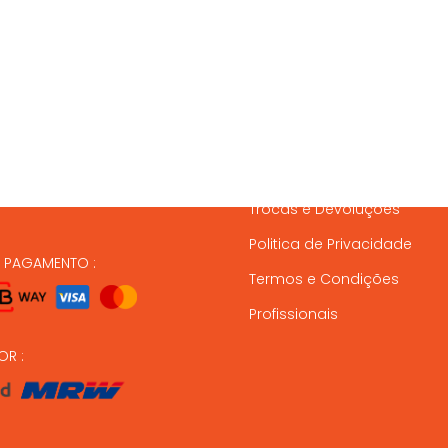
SSOS CONTACTOS
SERVIÇO A CLIENTES
837 820
Condições de Entrega
Formas de Pagamento
37 164
Gestão de Stock
ndas@animalmais.pt
Trocas e Devoluções
Politica de Privacidade
E PAGAMENTO :
Termos e Condições
Profissionais
OR :