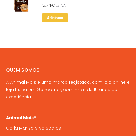
5,74
€
c/ IVA
Adicionar
QUEM SOMOS
A Animal Mais é uma marca registada, com loja online e
loja física em Gondomar, com mais de 15 anos de
experiência .
Animal Mais®
Carla Marisa Silva Soares