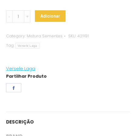
Versele
Adicionar
Laga
Prestige
Category:
Mistura Sementes
SKU:
421191
Premium
Tag:
Mix
Versele Laga
Passaros
Silvestres
Versele Laga
quantity
Partilhar Produto
Share
on
Facebook
DESCRIÇÃO