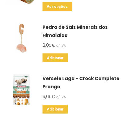
This
Ver opções
product
has
Pedra de Sais Minerais dos
multiple
Himalaias
variants.
2,05
€
c/ IVA
The
options
Adicionar
may
be
Versele Laga - Crock Complete
chosen
Frango
on
the
3,65
€
c/ IVA
product
Adicionar
page