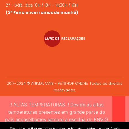
2ª – Sáb. das 10H / 13H – 14:30H / 19H
(3ª Feira encerramos de manhã)
2017-2024 © ANIMAL MAIS - PETSHOP ONLINE. Todos os direitos
reservados.
!! ALTAS TEMPERATURAS !! Devido ás altas
temperaturas presentes em grande parte do
país aconselhamos sempre a escolha do ENVIO
EXPRESSO sempre que compre alimento vivo a
Este site utiliza cookies para permitir uma melhor experiência