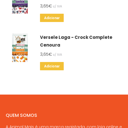
3,65
€
c/ IVA
Adicionar
Versele Laga - Crock Complete
Cenoura
3,65
€
c/ IVA
Adicionar
QUEM SOMOS
A Animal Mais é uma marca registada, com loja online e