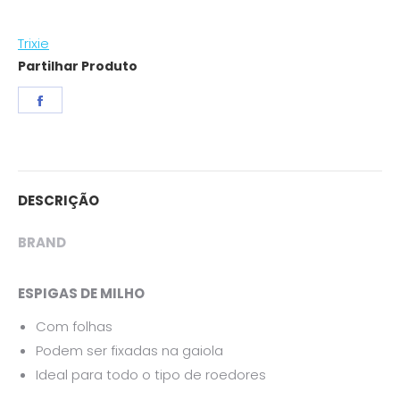
Trixie
Partilhar Produto
Share
on
Facebook
DESCRIÇÃO
BRAND
ESPIGAS DE MILHO
Com folhas
Podem ser fixadas na gaiola
Ideal para todo o tipo de roedores