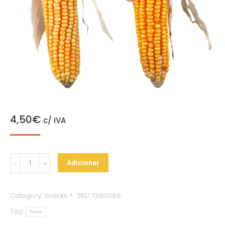
4,50
€
c/ IVA
Espigas
Adicionar
de
Milho
Category:
Snacks
SKU:
TX60288
quantity
Tag:
Trixie