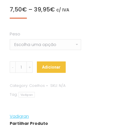
7,50
€
–
39,95
€
c/ IVA
Peso
Vadigran
Adicionar
Terra
-
Category:
Coelhos
SKU:
N/A
Alimento
Tag:
p/
Vadigran
Coelhos
Anões
Vadigran
quantity
Partilhar Produto