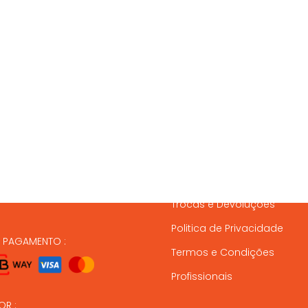
SSOS CONTACTOS
SERVIÇO A CLIENTES
837 820
Condições de Entrega
Formas de Pagamento
37 164
Gestão de Stock
ndas@animalmais.pt
Trocas e Devoluções
Politica de Privacidade
E PAGAMENTO :
Termos e Condições
Profissionais
OR :