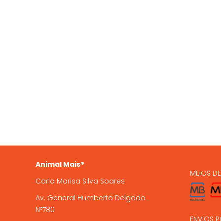
QUEM SOMOS
OS NO
935 
A Animal Mais é uma marca
registada, com loja online e loja
224 9
física em Gondomar, com mais de
15 anos de experiência .
encome
Animal Mais®
MEIOS D
Carla Marisa Silva Soares
Av. General Humberto Delgado
Nº780
ENVIOS P