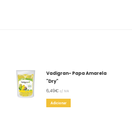
Vadigran- Papa Amarela
"Dry"
6,49
€
c/ IVA
Adicionar