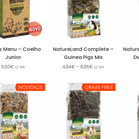
s Menu – Coelho
NatureLand Complete –
Natur
Junior
Guinea Pigs Mix
D
5,50
€
4,94
€
–
8,95
€
c/ IVA
c/ IVA
NOVIDADE
GRAIN FREE