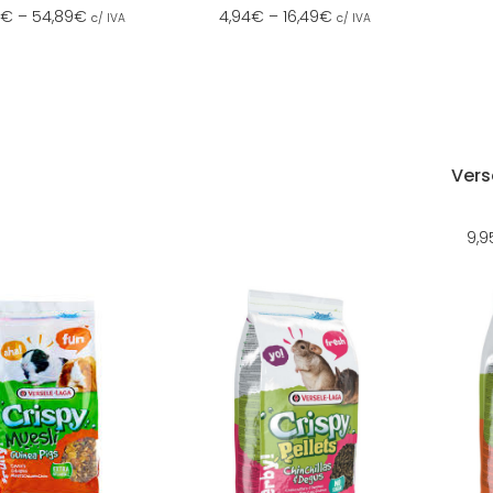
€
–
54,89
€
4,94
€
–
16,49
€
c/ IVA
c/ IVA
Vers
9,9