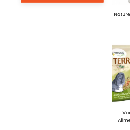
Natur
Vad
Alim