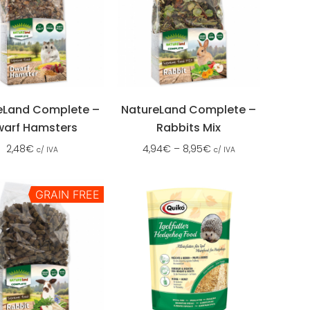
eLand Complete –
NatureLand Complete –
warf Hamsters
Rabbits Mix
2,48
€
4,94
€
–
8,95
€
c/ IVA
c/ IVA
GRAIN FREE