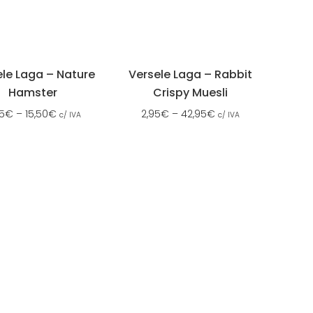
ele Laga – Nature
Versele Laga – Rabbit
Hamster
Crispy Muesli
5
€
–
15,50
€
2,95
€
–
42,95
€
c/ IVA
c/ IVA