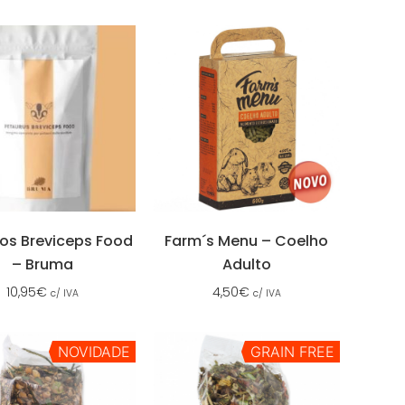
os Breviceps Food
Farm´s Menu – Coelho
– Bruma
Adulto
10,95
€
4,50
€
c/ IVA
c/ IVA
NOVIDADE
GRAIN FREE