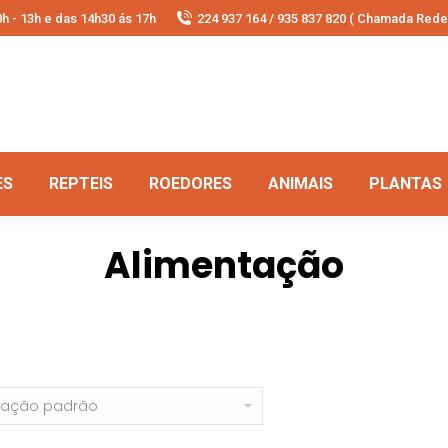
h - 13h e das 14h30 ás 17h
224 937 164 / 935 837 820 ( Chamada Rede 
ES
REPTEIS
ROEDORES
ANIMAIS
PLANTAS
Alimentação