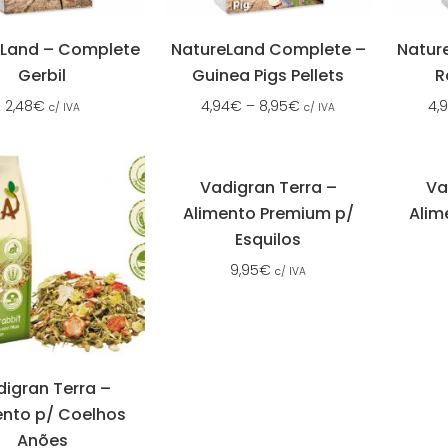
eLand – Complete
NatureLand Complete –
Natur
Gerbil
Guinea Pigs Pellets
R
2,48
€
4,94
€
–
8,95
€
4,
c/ IVA
c/ IVA
Vadigran Terra –
Va
Alimento Premium p/
Alim
Esquilos
9,95
€
c/ IVA
igran Terra –
ento p/ Coelhos
Anões