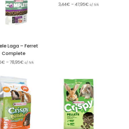
3,44
€
–
47,95
€
c/ IVA
ele Laga – Ferret
Complete
5
€
–
78,95
€
c/ IVA