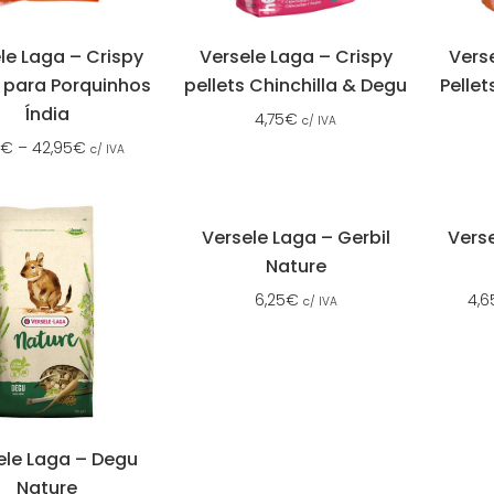
le Laga – Crispy
Versele Laga – Crispy
Vers
 para Porquinhos
pellets Chinchilla & Degu
Pelle
Índia
4,75
€
c/ IVA
€
–
42,95
€
c/ IVA
Versele Laga – Gerbil
Vers
Nature
6,25
€
4,6
c/ IVA
ele Laga – Degu
Nature