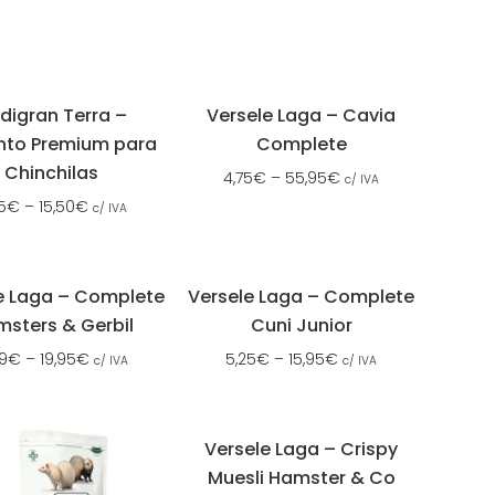
digran Terra –
Versele Laga – Cavia
nto Premium para
Complete
Chinchilas
4,75
€
–
55,95
€
c/ IVA
5
€
–
15,50
€
c/ IVA
e Laga – Complete
Versele Laga – Complete
sters & Gerbil
Cuni Junior
9
€
–
19,95
€
5,25
€
–
15,95
€
c/ IVA
c/ IVA
Versele Laga – Crispy
Muesli Hamster & Co