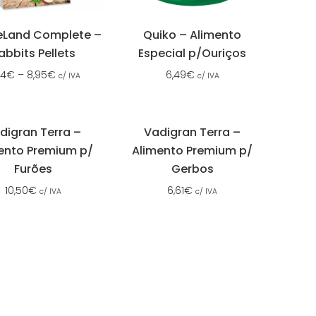
eLand Complete –
Quiko – Alimento
abbits Pellets
Especial p/Ouriços
94
€
–
8,95
€
6,49
€
c/ IVA
c/ IVA
digran Terra –
Vadigran Terra –
ento Premium p/
Alimento Premium p/
Furões
Gerbos
10,50
€
6,61
€
c/ IVA
c/ IVA