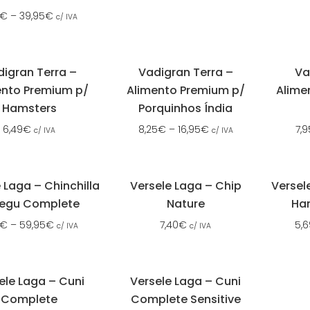
€
–
39,95
€
c/ IVA
igran Terra –
Vadigran Terra –
Va
ento Premium p/
Alimento Premium p/
Alime
Hamsters
Porquinhos Índia
6,49
€
8,25
€
–
16,95
€
7,9
c/ IVA
c/ IVA
 Laga – Chinchilla
Versele Laga – Chip
Versel
egu Complete
Nature
Ham
€
–
59,95
€
7,40
€
5,6
c/ IVA
c/ IVA
ele Laga – Cuni
Versele Laga – Cuni
Complete
Complete Sensitive