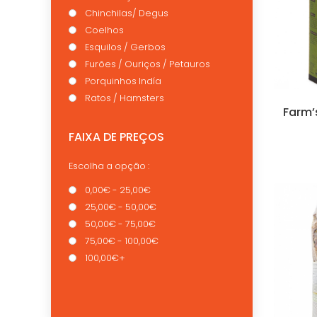
Chinchilas/ Degus
Coelhos
Esquilos / Gerbos
Furões / Ouriços / Petauros
Porquinhos Indía
Ratos / Hamsters
Farm’
FAIXA DE PREÇOS
Escolha a opção :
0,00€ - 25,00€
25,00€ - 50,00€
50,00€ - 75,00€
75,00€ - 100,00€
100,00€+