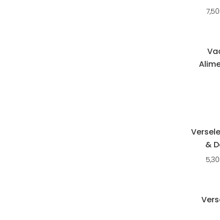
7,50
Vad
Alim
Versele
& D
5,30
Vers