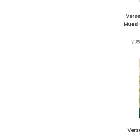
Verse
Muesli
2,95
Vers