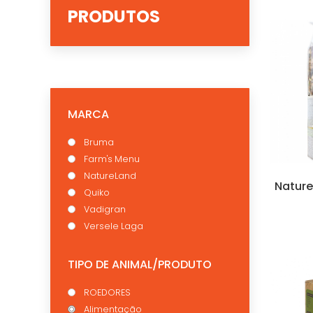
PRODUTOS
MARCA
Bruma
Farm's Menu
NatureLand
Natur
Quiko
Vadigran
Versele Laga
TIPO DE ANIMAL/PRODUTO
ROEDORES
Alimentação