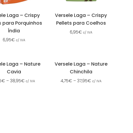
ele Laga – Crispy
Versele Laga – Crispy
ts para Porquinhos
Pellets para Coelhos
Índia
6,95
€
c/ IVA
6,95
€
c/ IVA
ele Laga – Nature
Versele Laga – Nature
Cavia
Chinchila
5
€
–
38,95
€
4,75
€
–
37,95
€
c/ IVA
c/ IVA