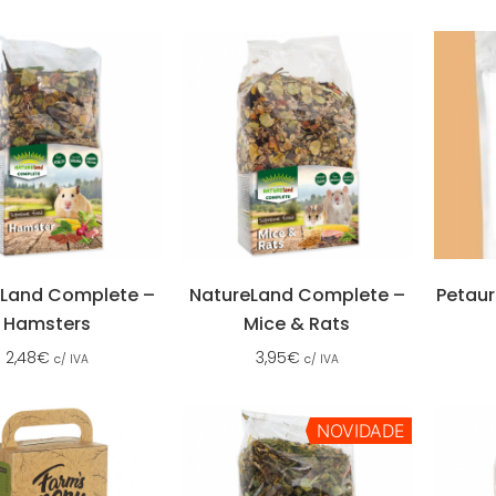
eLand Complete –
NatureLand Complete –
Petaur
Hamsters
Mice & Rats
2,48
€
3,95
€
c/ IVA
c/ IVA
NOVIDADE