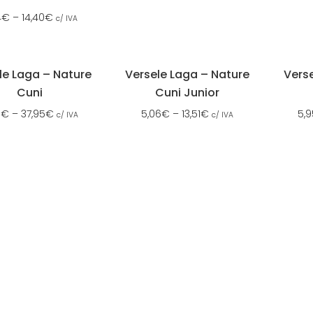
4
€
–
14,40
€
c/ IVA
le Laga – Nature
Versele Laga – Nature
Vers
Cuni
Cuni Junior
5
€
–
37,95
€
5,06
€
–
13,51
€
5,9
c/ IVA
c/ IVA