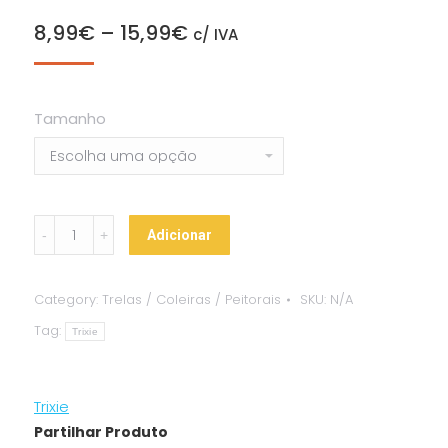
8,99
€
–
15,99
€
c/ IVA
Tamanho
Trela
Adicionar
Ajustável
"Premium"
Category:
Trelas / Coleiras / Peitorais
SKU:
N/A
(Antracite)
Tag:
quantity
Trixie
Trixie
Partilhar Produto