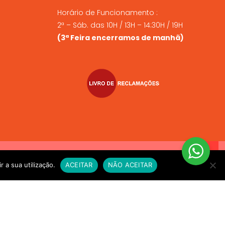
Horário de Funcionamento :
2ª – Sáb. das 10H / 13H – 14:30H / 19H
(3ª Feira encerramos de manhã)
VIO EXPRESSO sempre que compre alimento vivo a fim de
r a sua utilização.
ACEITAR
NÃO ACEITAR
e for necessário. OBRIGADO