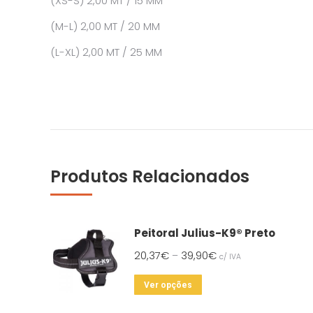
(XS-S) 2,00 MT / 15 MM
(M-L) 2,00 MT / 20 MM
(L-XL) 2,00 MT / 25 MM
Produtos Relacionados
Peitoral Julius-K9® Preto
20,37
€
39,90
€
–
c/ IVA
This
Ver opções
product