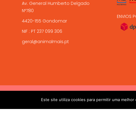
Av. General Humberto Delgado
Nº780
ENVIOS P
4420-155 Gondomar
NIF : PT 237 099 306
geral@animalmais.pt
!! ALTAS TEMPERATURAS !! Devido ás altas temperaturas presen
2017-2024 © ANIMAL MAIS - PETSHOP ONLINE. Todos os dire
Este site utiliza cookies para permitir uma melhor 
salvaguardar a sua chegada viva. 