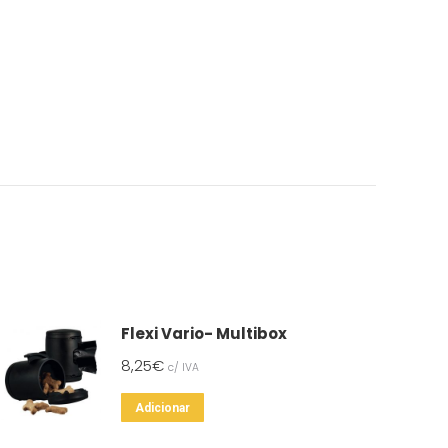
Flexi Vario- Multibox
8,25
€
c/ IVA
Adicionar