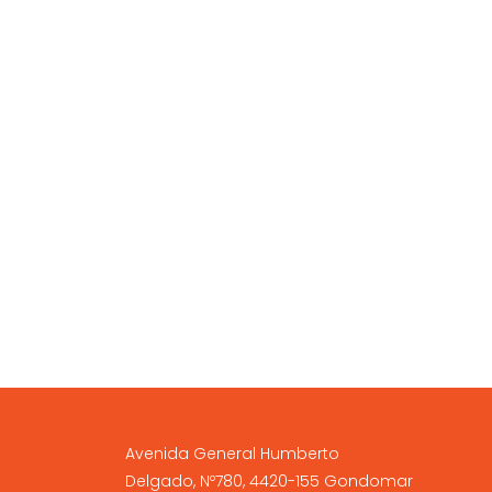
A NOSSA LOJA FÍSICA
Avenida General Humberto
Delgado, Nº780, 4420-155 Gondomar