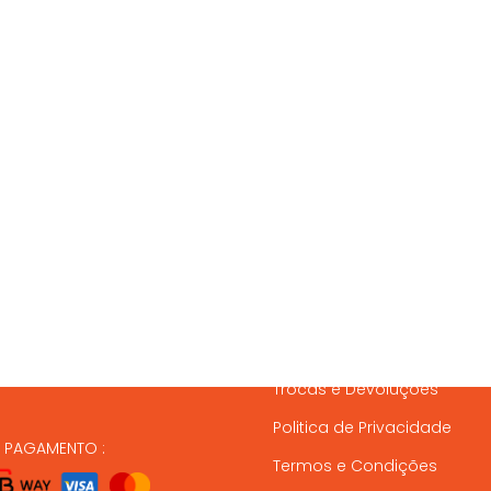
SSOS CONTACTOS
SERVIÇO A CLIENTES
837 820
Condições de Entrega
Formas de Pagamento
37 164
Gestão de Stock
ndas@animalmais.pt
Trocas e Devoluções
Politica de Privacidade
E PAGAMENTO :
Termos e Condições