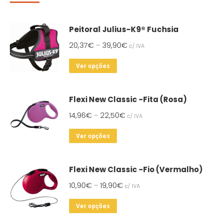
Peitoral Julius-K9® Fuchsia
20,37
€
39,90
€
–
c/ IVA
This
Ver opções
product
has
Flexi New Classic -Fita (Rosa)
multiple
14,96
€
22,50
€
–
c/ IVA
variants.
The
This
Ver opções
options
product
may
has
Flexi New Classic -Fio (Vermalho)
be
multiple
chosen
10,90
€
19,90
€
–
c/ IVA
variants.
on
The
This
Ver opções
the
options
product