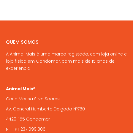
product
may
has
page
be
multiple
chosen
variants.
on
The
the
options
QUEM SOMOS
product
may
page
A Animal Mais é uma marca registada, com loja online e
be
loja física em Gondomar, com mais de 15 anos de
chosen
experiência .
on
the
product
Animal Mais®
page
Carla Marisa Silva Soares
Av. General Humberto Delgado Nº780
4420-155 Gondomar
NIF : PT 237 099 306