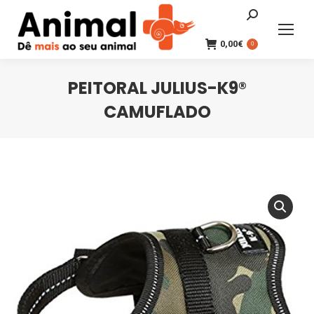
Search:
0,00
€
0
PEITORAL JULIUS-K9®
CAMUFLADO
You are here: