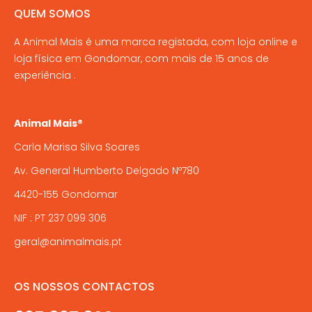
the
options
QUEM SOMOS
product
may
page
A Animal Mais é uma marca registada, com loja online e
be
loja física em Gondomar, com mais de 15 anos de
chosen
experiência .
on
the
product
Animal Mais®
page
Carla Marisa Silva Soares
Av. General Humberto Delgado Nº780
4420-155 Gondomar
NIF : PT 237 099 306
geral@animalmais.pt
OS NOSSOS CONTACTOS