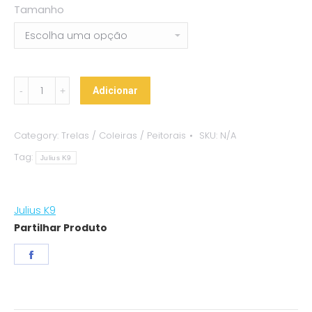
Tamanho
Peitoral
Adicionar
Julius-
K9®
Category:
Trelas / Coleiras / Peitorais
SKU:
N/A
Camuflado
Tag:
quantity
Julius K9
Julius K9
Partilhar Produto
Share
on
Facebook