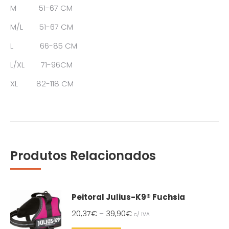
M 51-67 CM
M/L 51-67 CM
L 66-85 CM
L/XL 71-96CM
XL 82-118 CM
Produtos Relacionados
Peitoral Julius-K9® Fuchsia
20,37
€
39,90
€
–
c/ IVA