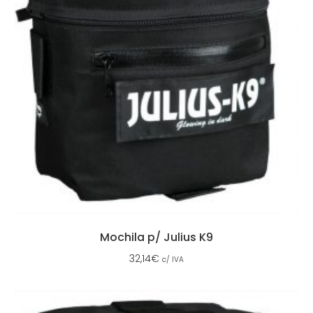
Mochila p/ Julius K9
32,14
€
c/ IVA