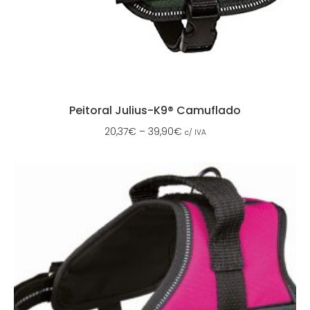
Peitoral Julius-K9® Camuflado
20,37
€
–
39,90
€
c/ IVA