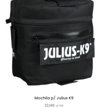
Mochila p/ Julius K9
32,14
€
c/ IVA