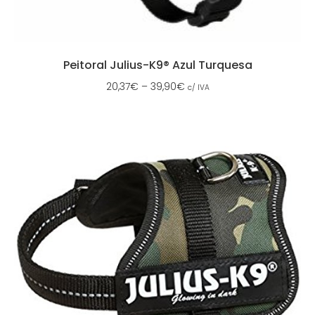
Peitoral Julius-K9® Azul Turquesa
20,37
€
–
39,90
€
c/ IVA