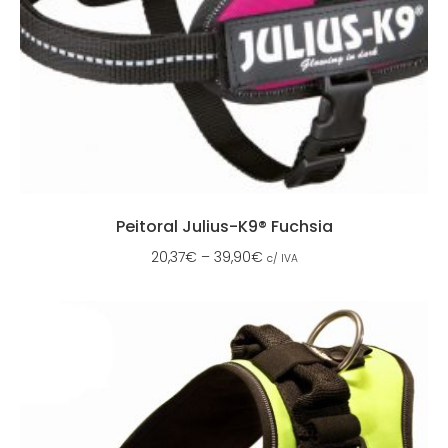
Peitoral Julius-K9® Fuchsia
20,37
€
–
39,90
€
c/ IVA