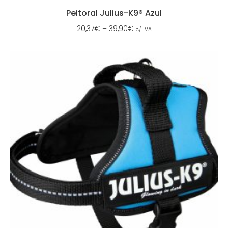
Peitoral Julius-K9® Azul
20,37
€
–
39,90
€
c/ IVA