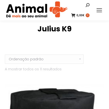
Search:
0,00
€
0
Julius K9
A mostrar todos os 11 resultados