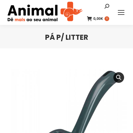
Search:
0,00
€
0
PÁ P/ LITTER
You are here: