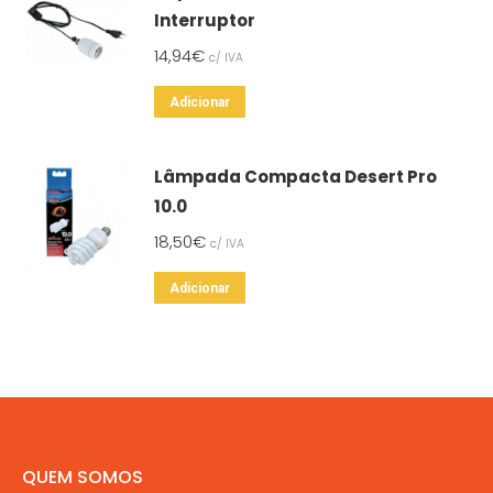
multiple
Interruptor
variants.
14,94
€
c/ IVA
The
options
Adicionar
may
be
Lâmpada Compacta Desert Pro
chosen
10.0
on
the
18,50
€
c/ IVA
product
Adicionar
page
QUEM SOMOS