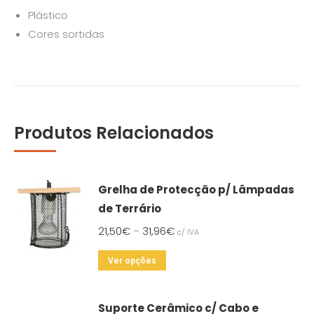
Plástico
Cores sortidas
Produtos Relacionados
Grelha de Protecção p/ Lâmpadas
de Terrário
21,50
€
31,96
€
–
c/ IVA
This
Ver opções
product
has
Suporte Cerâmico c/ Cabo e