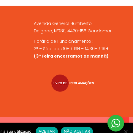
Avenida General Humberto
Delgado, Nº780, 4420-155 Gondomar
Horário de Funcionamento :
2ª – Sáb. das 10H / 13H – 14:30H / 19H
(3ª Feira encerramos de manhã)
VIO EXPRESSO sempre que compre alimento vivo a fim de
r a sua utilização.
ACEITAR
NÃO ACEITAR
e for necessário. OBRIGADO