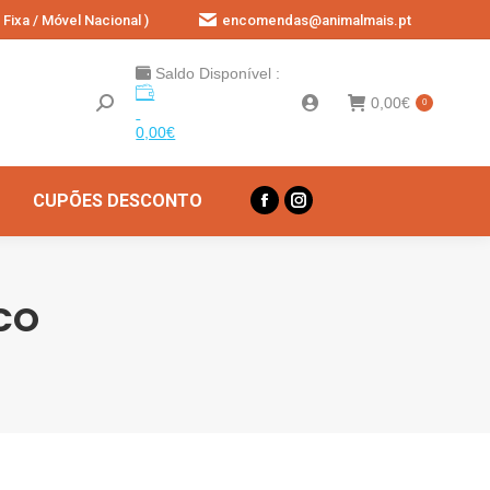
Fixa / Móvel Nacional )
encomendas@animalmais.pt
Saldo Disponível :
0,00
€
0
0,00
€
CUPÕES DESCONTO
Facebook
Instagram
page
page
opens
opens
in
in
ICO
new
new
window
window