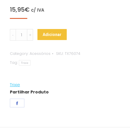
15,95
€
c/ IVA
Reflector
Adicionar
p/
suporte
Category:
Acessórios
SKU:
TX76074
Cerâmico
Tag:
quantity
Trixie
Trixie
Partilhar Produto
Share
on
Facebook