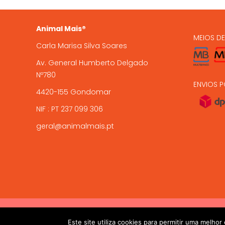
encome
Animal Mais®
MEIOS D
Carla Marisa Silva Soares
Av. General Humberto Delgado
Nº780
ENVIOS P
4420-155 Gondomar
NIF : PT 237 099 306
geral@animalmais.pt
!! ALTAS TEMPERATURAS !! Devido ás altas temperaturas presen
2017-2024 © ANIMAL MAIS - PETSHOP ONLINE. Todos os dire
Este site utiliza cookies para permitir uma melhor 
salvaguardar a sua chegada viva. 