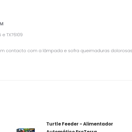
CM
5 e TX76109
 em contacto com a lâmpada e sofra queimaduras dolorosa
Turtle Feeder - Alimentador
Automático ExoTerra