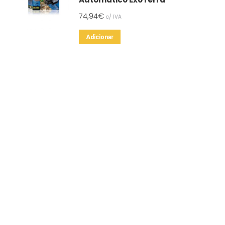
74,94
€
c/ IVA
Adicionar
SSOS CONTACTOS
SERVIÇO A CLIENTES
837 820
Condições de Entrega
Formas de Pagamento
37 164
Gestão de Stock