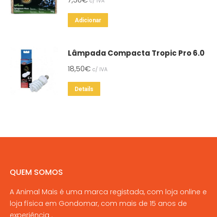
c/ IVA
Adicionar
Lâmpada Compacta Tropic Pro 6.0
18,50
€
c/ IVA
Details
QUEM SOMOS
A Animal Mais é uma marca registada, com loja online e
loja física em Gondomar, com mais de 15 anos de
experiência .