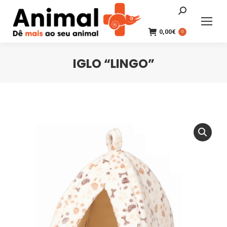
Search:
0,00
€
0
IGLO “LINGO”
You are here: