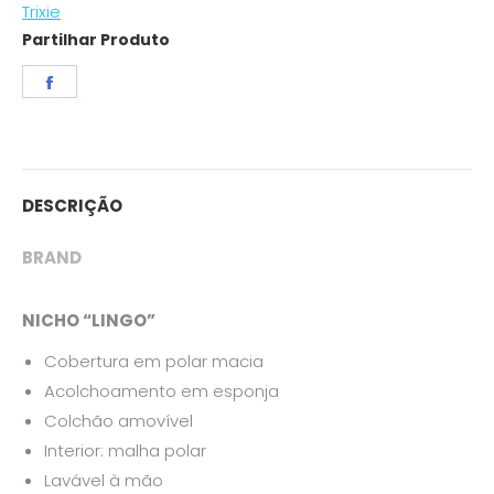
Trixie
Partilhar Produto
Share
on
Facebook
DESCRIÇÃO
BRAND
NICHO “LINGO”
Cobertura em polar macia
Acolchoamento em esponja
Colchão amovível
Interior: malha polar
Lavável à mão