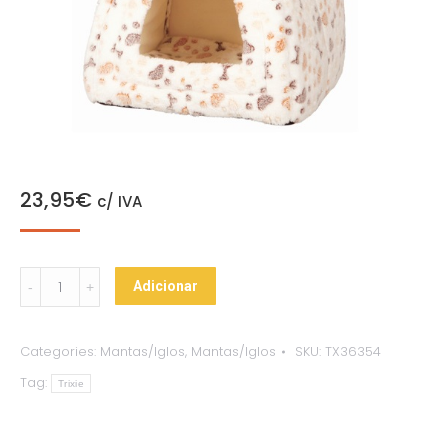
23,95
€
c/ IVA
Iglo
Adicionar
“Lingo”
quantity
Categories:
Mantas/Iglos
,
Mantas/Iglos
SKU:
TX36354
Tag:
Trixie