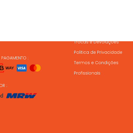
837 820
Condições de Entrega
Formas de Pagamento
37 164
Gestão de Stock
ndas@animalmais.pt
Trocas e Devoluções
Politica de Privacidade
E PAGAMENTO :
Termos e Condições
Profissionais
OR :