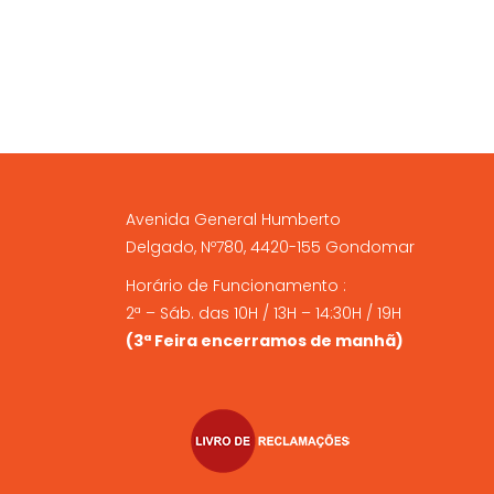
the
product
page
Avenida General Humberto
Delgado, Nº780, 4420-155 Gondomar
Horário de Funcionamento :
2ª – Sáb. das 10H / 13H – 14:30H / 19H
(3ª Feira encerramos de manhã)