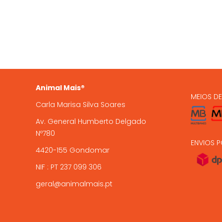
935 
A Animal Mais é uma marca
registada, com loja online e loja
224 9
física em Gondomar, com mais de
15 anos de experiência .
encome
Animal Mais®
MEIOS D
Carla Marisa Silva Soares
Av. General Humberto Delgado
Nº780
ENVIOS P
4420-155 Gondomar
NIF : PT 237 099 306
geral@animalmais.pt