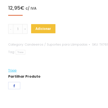
12,95
€
c/ IVA
Suporte
Adicionar
Cerâmico
Recto
Category:
Candeeiros / Suportes para Lâmpadas
SKU:
TX761
c/
Tag:
Cabo
Trixie
e
Interruptor
Trixie
quantity
Partilhar Produto
Share
on
Facebook