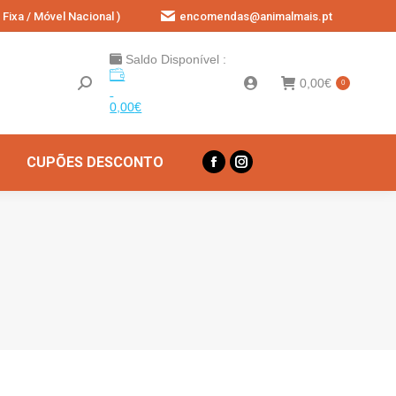
Fixa / Móvel Nacional )
encomendas@animalmais.pt
Saldo Disponível :
0,00
€
0
0,00
€
CUPÕES DESCONTO
Facebook
Instagram
page
page
opens
opens
in
in
new
new
window
window