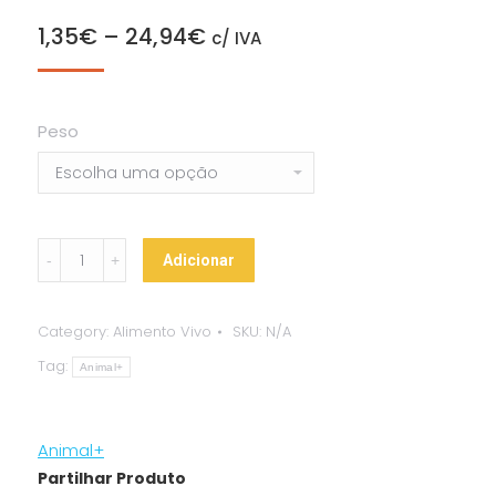
1,35
€
–
24,94
€
c/ IVA
Peso
Grilos
Adicionar
-
Tamanho
Category:
Alimento Vivo
SKU:
N/A
M
Tag:
quantity
Animal+
Animal+
Partilhar Produto