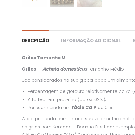
DESCRIÇÃO
INFORMAÇÃO ADICIONAL
Grilos Tamanho M
Grilos
–
Acheta domesticus
Tamanho Médio
São considerados na sua globalidade um alimento 
Percentagem de gordura relativamente baixa (a
Alto teor em proteína (aprox. 69%).
Possuem ainda um
rácio Ca:P
de 0.15.
Caso pretenda aumentar o seu valor nutricional 
os grilos com Komodo – Beastie Fiest por exempl
Cálcio C/Vitamina D3 p/ Carnívoros ou Herbívoros