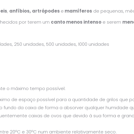
eis
,
anfíbios,
artrópodes
e
mamíferos
de pequenas, méd
hecidos por terem um
canto menos intenso
e serem
meno
dades, 250 unidades, 500 unidades, 1000 unidades
te o máximo tempo possível:
imo de espaço possível para a quantidade de grilos que po
no fundo da caixa de forma a absorver qualquer humidade 
quentemente caixas de ovos que devido à sua forma e grande
ntre 20ºC e 30ºC num ambiente relativamente seco.