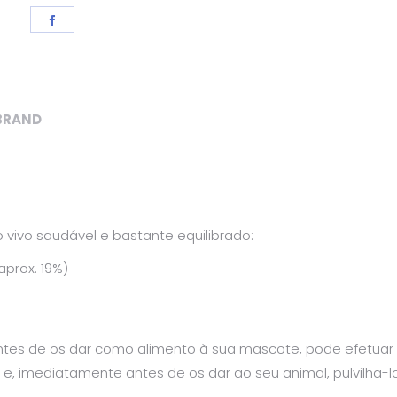
Share
on
Facebook
BRAND
vivo saudável e bastante equilibrado:
prox. 19%)
antes de os dar como alimento à sua mascote, pode efetua
o e, imediatamente antes de os dar ao seu animal, pulvil