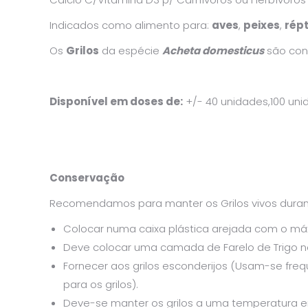
Indicados como alimento para:
aves
,
peixes
,
répt
Os
Grilos
da espécie
Acheta domesticus
são con
Disponível em doses de:
+/- 40 unidades,100 uni
Conservação
Recomendamos para manter os Grilos vivos duran
Colocar numa caixa plástica arejada com o máx
Deve colocar uma camada de Farelo de Trigo 
Fornecer aos grilos esconderijos (Usam-se fre
para os grilos).
Deve-se manter os grilos a uma temperatura e