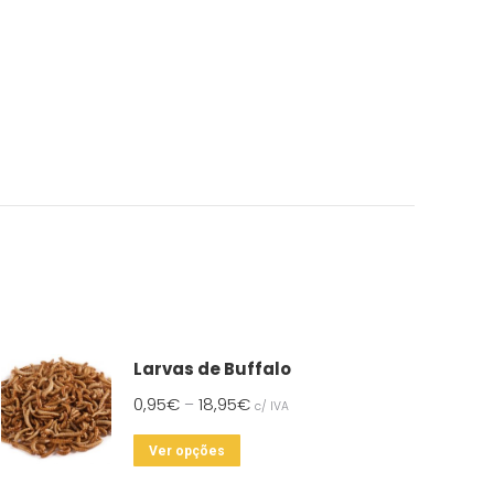
Larvas de Buffalo
0,95
€
18,95
€
–
c/ IVA
This
Ver opções
product