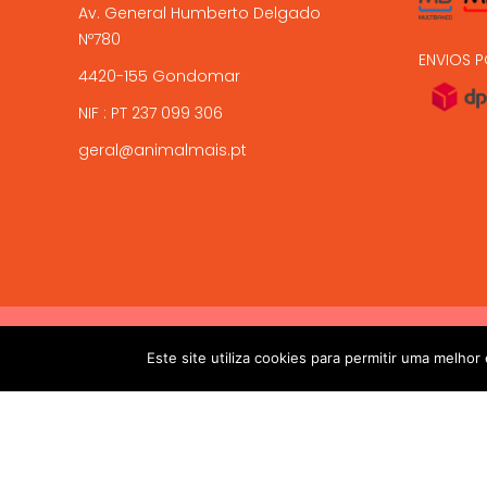
Av. General Humberto Delgado
Nº780
ENVIOS P
4420-155 Gondomar
NIF : PT 237 099 306
geral@animalmais.pt
!! ALTAS TEMPERATURAS !! Devido ás altas temperaturas presen
2017-2024 © ANIMAL MAIS - PETSHOP ONLINE. Todos os dire
Este site utiliza cookies para permitir uma melhor 
salvaguardar a sua chegada viva. 