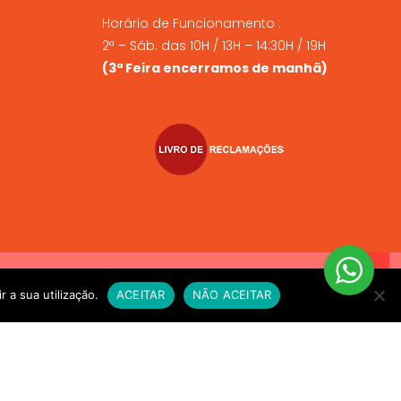
Horário de Funcionamento :
2ª – Sáb. das 10H / 13H – 14:30H / 19H
(3ª Feira encerramos de manhã)
VIO EXPRESSO sempre que compre alimento vivo a fim de
r a sua utilização.
ACEITAR
NÃO ACEITAR
e for necessário. OBRIGADO