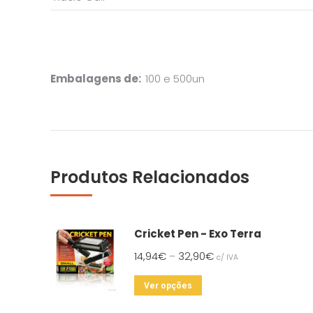
Embalagens de:
100 e 500un
Produtos Relacionados
Cricket Pen - Exo Terra
14,94
€
32,90
€
–
c/ IVA
This
Ver opções
product