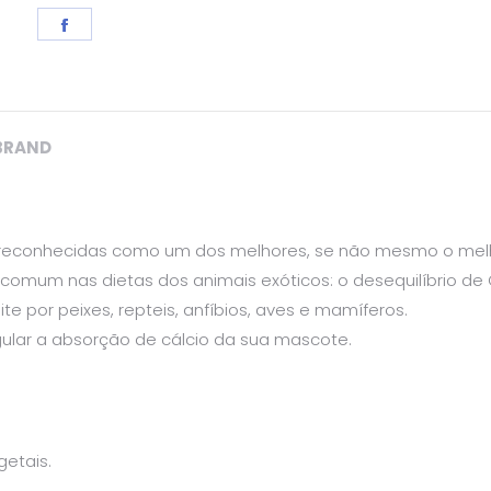
Share
on
Facebook
BRAND
 reconhecidas como um dos melhores, se não mesmo o melh
ais comum nas dietas dos animais exóticos: o desequilíbrio d
 por peixes, repteis, anfíbios, aves e mamíferos.
gular a absorção de cálcio da sua mascote.
etais.