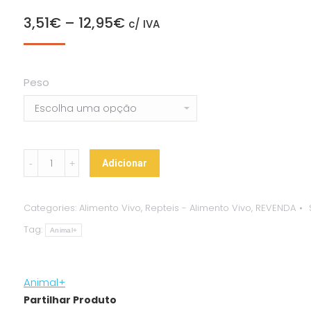
3,51
€
–
12,95
€
c/ IVA
Peso
Calcium
Adicionar
Worms
-
Categories:
Alimento Vivo
,
Repteis - Alimento Vivo
,
REVENDA
Hermetia
Tag:
Illucens
Animal+
quantity
Animal+
Partilhar Produto