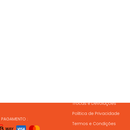
SSOS CONTACTOS
SERVIÇO A CLIENTES
837 820
Condições de Entrega
Formas de Pagamento
37 164
Gestão de Stock
ndas@animalmais.pt
Trocas e Devoluções
Politica de Privacidade
E PAGAMENTO :
Termos e Condições