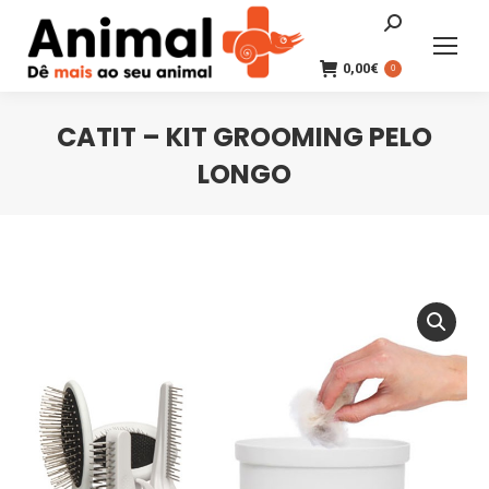
Search:
0,00
€
0
CATIT – KIT GROOMING PELO
LONGO
You are here: