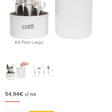
54,94
€
c/ IVA