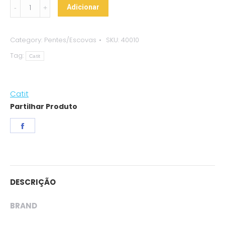
Catit
Adicionar
-
Kit
Category:
Pentes/Escovas
SKU:
40010
Grooming
Tag:
Pelo
Catit
Longo
quantity
Catit
Partilhar Produto
Share
on
Facebook
DESCRIÇÃO
BRAND