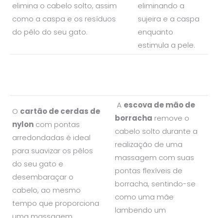
elimina o cabelo solto, assim
eliminando a
como a caspa e os resíduos
sujeira e a caspa
do pêlo do seu gato.
enquanto
estimula a pele.
A
escova de mão de
O
cartão de cerdas de
borracha
remove o
nylon
com pontas
cabelo solto durante a
arredondadas é ideal
realização de uma
para suavizar os pêlos
massagem com suas
do seu gato e
pontas flexíveis de
desembaraçar o
borracha, sentindo-se
cabelo, ao mesmo
como uma mãe
tempo que proporciona
lambendo um
uma massagem