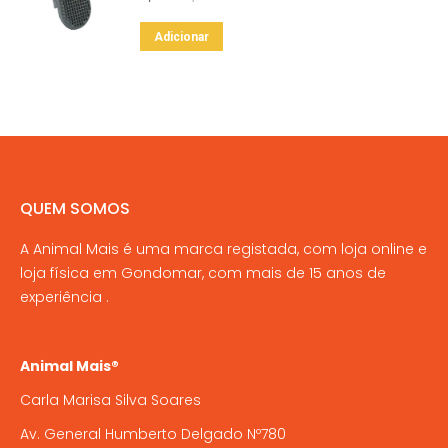
Adicionar
QUEM SOMOS
A Animal Mais é uma marca registada, com loja online e
loja física em Gondomar, com mais de 15 anos de
experiência .
Animal Mais®
Carla Marisa Silva Soares
Av. General Humberto Delgado Nº780