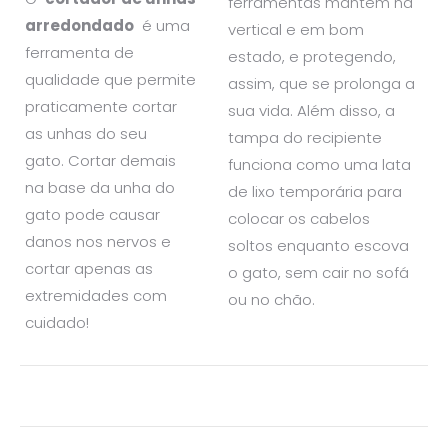
ferramentas mantém na
arredondado
é uma
vertical e em bom
ferramenta de
estado, e protegendo,
qualidade que permite
assim, que se prolonga a
praticamente cortar
sua vida. Além disso, a
as unhas do seu
tampa do recipiente
gato. Cortar demais
funciona como uma lata
na base da unha do
de lixo temporária para
gato pode causar
colocar os cabelos
danos nos nervos e
soltos enquanto escova
cortar apenas as
o gato, sem cair no sofá
extremidades com
ou no chão.
cuidado!