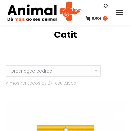
Search:
0,00
€
0
Catit
A mostrar todos os 27 resultados