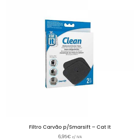
Filtro Carvão p/Smarsift – Cat It
6,95
€
c/ IVA