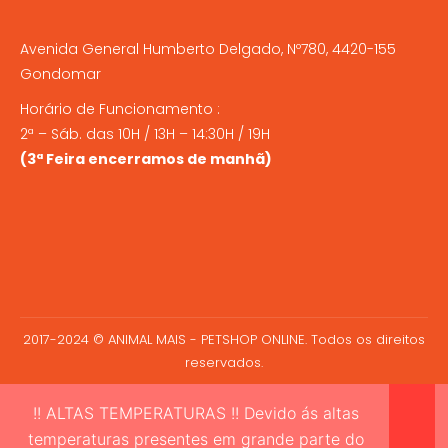
Avenida General Humberto Delgado, Nº780, 4420-155
Gondomar
Horário de Funcionamento :
2ª – Sáb. das 10H / 13H – 14:30H / 19H
(3ª Feira encerramos de manhã)
2017-2024 © ANIMAL MAIS - PETSHOP ONLINE. Todos os direitos
reservados.
!! ALTAS TEMPERATURAS !! Devido ás altas
temperaturas presentes em grande parte do