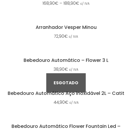
168,90
€
–
188,90
€
c/ IVA
Arranhador Vesper Minou
72,90
€
c/ IVA
Bebedouro Automático – Flower 3 L
38,90
€
c/ IVA
ESGOTADO
Bebedouro Automático Aço Inoxidável 2L – Catit
44,90
€
c/ IVA
Bebedouro Automático Flower Fountain Led –