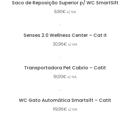
Saco de Reposição Superior p/ WC SmartSift
9,90
€
c/ IVA
Senses 2.0 Wellness Center – Cat it
30,95
€
c/ IVA
Transportadora Pet Cabrio – Catit
91,00
€
c/ IVA
WC Gato Automática Smartsift – Catit
119,95
€
c/ IVA