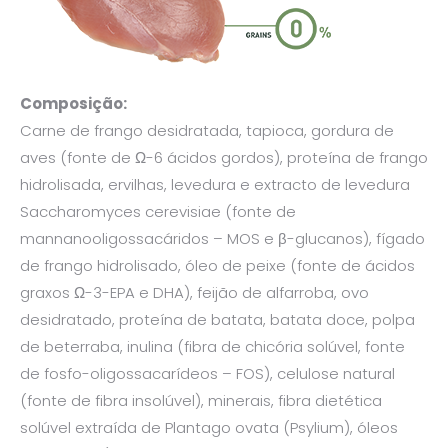
Composição:
Carne de frango desidratada, tapioca, gordura de
aves (fonte de Ω-6 ácidos gordos), proteína de frango
hidrolisada, ervilhas, levedura e extracto de levedura
Saccharomyces cerevisiae (fonte de
mannanooligossacáridos – MOS e β-glucanos), fígado
de frango hidrolisado, óleo de peixe (fonte de ácidos
graxos Ω-3-EPA e DHA), feijão de alfarroba, ovo
desidratado, proteína de batata, batata doce, polpa
de beterraba, inulina (fibra de chicória solúvel, fonte
de fosfo-oligossacarídeos – FOS), celulose natural
(fonte de fibra insolúvel), minerais, fibra dietética
solúvel extraída de Plantago ovata (Psylium), óleos