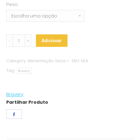
Peso
Bravery
Adicionar
-
Adult
Category:
Alimentação Seca
SKU:
N/A
Medium/Large
Tag:
Chicken
Bravery
quantity
Bravery
Partilhar Produto
Share
on
Facebook