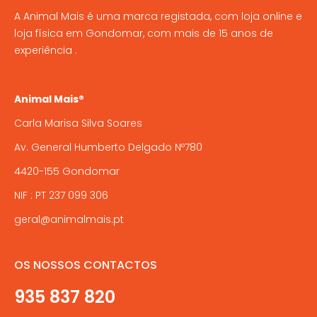
page
A Animal Mais é uma marca registada, com loja online e
be
loja física em Gondomar, com mais de 15 anos de
chosen
experiência .
on
the
product
Animal Mais®
page
Carla Marisa Silva Soares
Av. General Humberto Delgado Nº780
4420-155 Gondomar
NIF : PT 237 099 306
geral@animalmais.pt
OS NOSSOS CONTACTOS
935 837 820