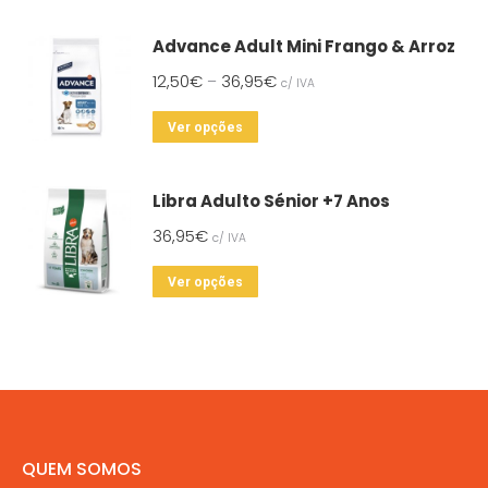
has
Advance Adult Mini Frango & Arroz
multiple
12,50
€
36,95
€
–
c/ IVA
variants.
The
This
Ver opções
options
product
may
has
Libra Adulto Sénior +7 Anos
be
multiple
chosen
36,95
€
c/ IVA
variants.
on
The
This
Ver opções
the
options
product
product
may
has
page
be
multiple
chosen
variants.
on
The
the
options
QUEM SOMOS
product
may