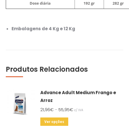
Embalagens de 4 Kg e 12 Kg
Produtos Relacionados
Advance Adult Medium Frango e
Arroz
21,96
€
55,95
€
–
c/ IVA
This
Ver opções
product