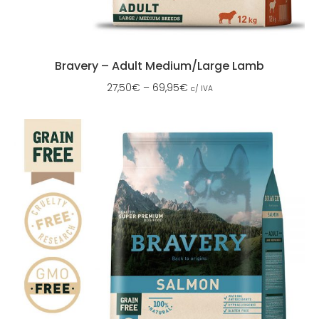
Bravery – Adult Medium/Large Lamb
27,50
€
–
69,95
€
c/ IVA