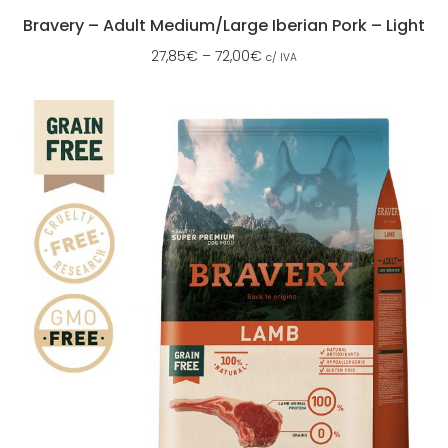
Bravery – Adult Medium/Large Iberian Pork – Light
27,85
€
–
72,00
€
c/ IVA