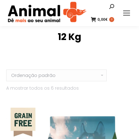
Search:
0,00
€
0
12 Kg
A mostrar todos os 6 resultados