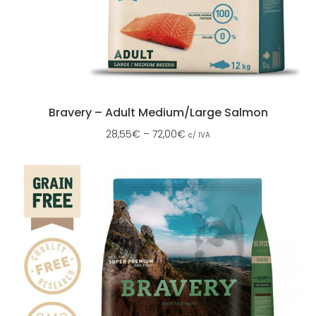
Bravery – Adult Medium/Large Salmon
28,55
€
–
72,00
€
c/ IVA