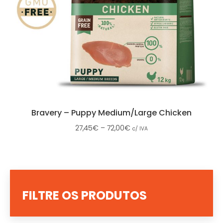
Bravery – Puppy Medium/Large Chicken
27,45
€
–
72,00
€
c/ IVA
FILTRE OS PRODUTOS