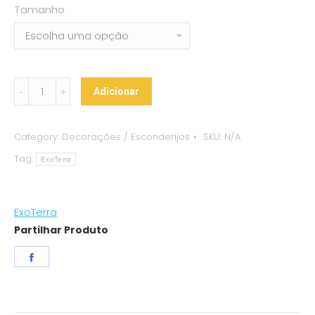
Tamanho
Árvore
Adicionar
Flexível
de
Category:
Decorações / Esconderijos
SKU:
N/A
Terrário
Tag:
ExoTerra
ExoTerra
quantity
ExoTerra
Partilhar Produto
Share
on
Facebook