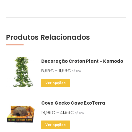
Produtos Relacionados
Decoração Croton Plant - Komodo
5,95
€
11,96
€
–
c/ IVA
This
Ver opções
product
has
Cova Gecko Cave ExoTerra
multiple
18,95
€
41,96
€
–
c/ IVA
variants.
The
This
Ver opções
options