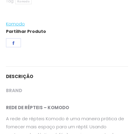
Tag:
Komodo
Komodo
Partilhar Produto
Share
on
Facebook
DESCRIÇÃO
BRAND
REDE DE RÉPTEIS – KOMODO
A rede de répteis Komodo é uma maneira prática de
fornecer mais espaço para um réptil. Usando