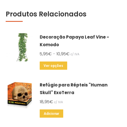
Produtos Relacionados
Decoração Papaya Leaf Vine -
Komodo
5,95
€
10,95
€
–
c/ IVA
This
Ver opções
product
has
Refúgio para Répteis "Human
multiple
Skull" ExoTerra
variants.
18,95
€
c/ IVA
The
options
Adicionar
may
be