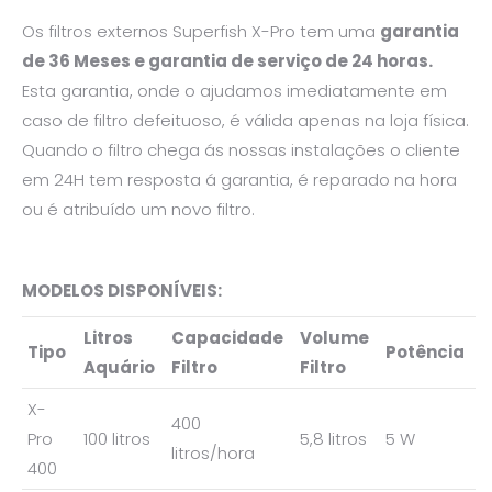
Os filtros externos Superfish X-Pro tem uma
garantia
de 36 Meses e garantia de serviço de 24 horas.
Esta garantia, onde o ajudamos imediatamente em
caso de filtro defeituoso, é válida apenas na loja física.
Quando o filtro chega ás nossas instalações o cliente
em 24H tem resposta á garantia, é reparado na hora
ou é atribuído um novo filtro.
MODELOS DISPONÍVEIS:
Litros
Capacidade
Volume
Tipo
Potência
Aquário
Filtro
Filtro
X-
400
Pro
100 litros
5,8 litros
5 W
litros/hora
400