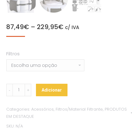
87,49
€
–
229,95
€
c/ IVA
Filtros
Filtros
Adicionar
Externos
SuperFish
Categories:
Acessórios
,
Filtros/Material Filtrante
,
PRODUTOS
X-
EM DESTAQUE
Pro
SKU:
N/A
quantity