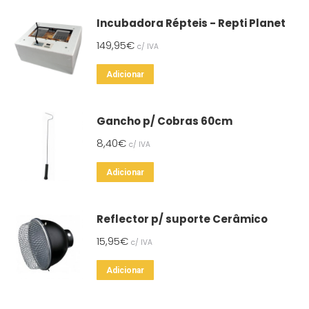
Incubadora Répteis - Repti Planet
149,95
€
c/ IVA
Adicionar
Gancho p/ Cobras 60cm
8,40
€
c/ IVA
Adicionar
Reflector p/ suporte Cerâmico
15,95
€
c/ IVA
Adicionar