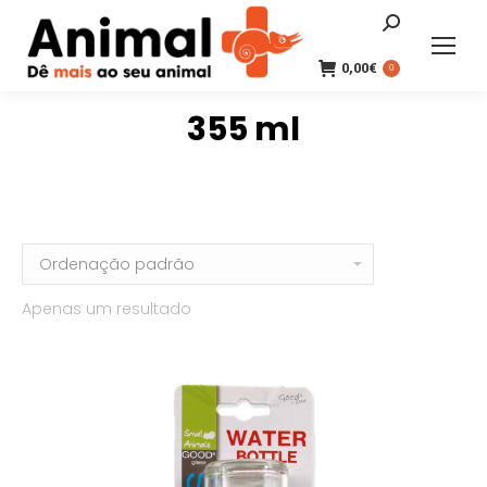
Search:
0,00
€
0
355 ml
Apenas um resultado