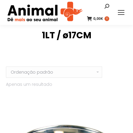
Search:
0,00
€
0
1LT / ø17CM
Apenas um resultado