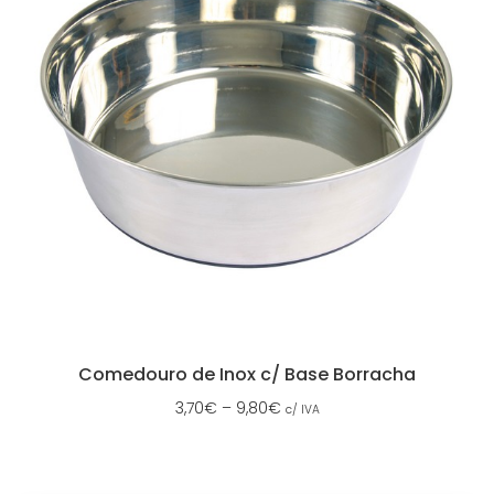
Comedouro de Inox c/ Base Borracha
3,70
€
–
9,80
€
c/ IVA