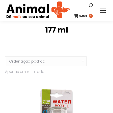
Search:
0,00
€
0
177 ml
Apenas um resultado