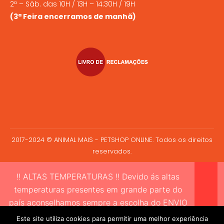
2ª – Sáb. das 10H / 13H – 14:30H / 19H
(3ª Feira encerramos de manhã)
2017-2024 © ANIMAL MAIS - PETSHOP ONLINE. Todos os direitos
reservados.
!! ALTAS TEMPERATURAS !! Devido ás altas
temperaturas presentes em grande parte do
país aconselhamos sempre a escolha do ENVIO
EXPRESSO sempre que compre alimento vivo a
Este site utiliza cookies para permitir uma melhor experiência