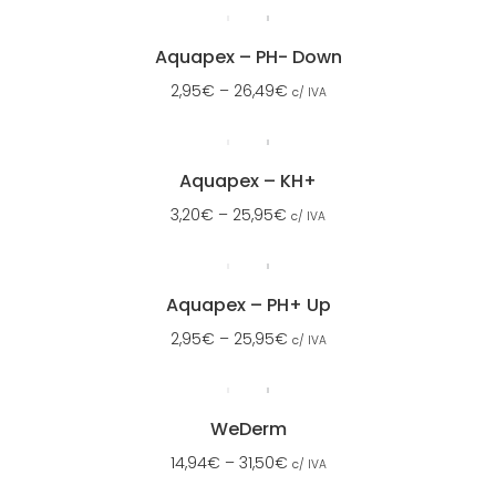
Aquapex – PH- Down
2,95
€
–
26,49
€
c/ IVA
Aquapex – KH+
3,20
€
–
25,95
€
c/ IVA
Aquapex – PH+ Up
2,95
€
–
25,95
€
c/ IVA
WeDerm
14,94
€
–
31,50
€
c/ IVA