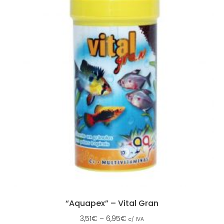
“Aquapex” – Vital Gran
3,51
€
–
6,95
€
c/ IVA