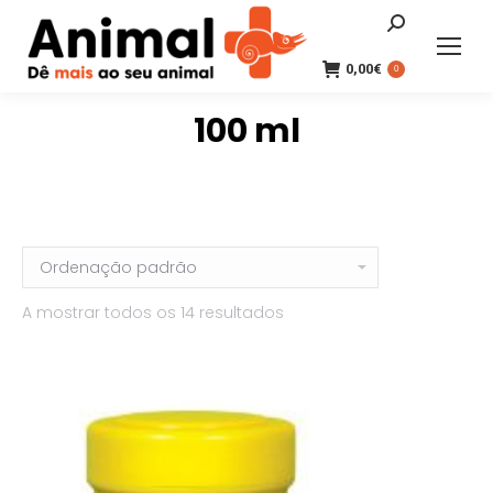
Search:
0,00
€
0
100 ml
A mostrar todos os 14 resultados