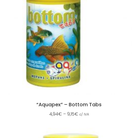
“Aquapex” – Bottom Tabs
4,94
€
–
9,15
€
c/ IVA