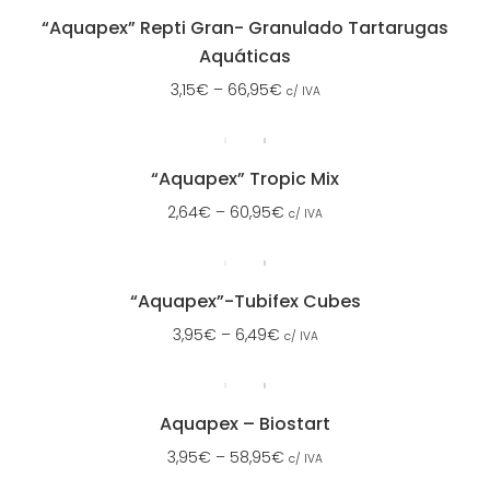
“Aquapex” Repti Gran- Granulado Tartarugas
Aquáticas
3,15
€
–
66,95
€
c/ IVA
“Aquapex” Tropic Mix
2,64
€
–
60,95
€
c/ IVA
“Aquapex”-Tubifex Cubes
3,95
€
–
6,49
€
c/ IVA
Aquapex – Biostart
3,95
€
–
58,95
€
c/ IVA