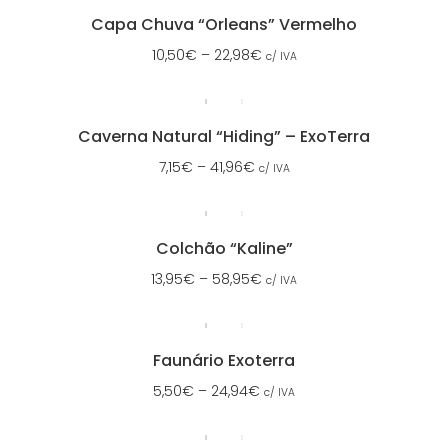
Capa Chuva “Orleans” Vermelho
10,50
€
–
22,98
€
c/ IVA
Caverna Natural “Hiding” – ExoTerra
7,15
€
–
41,96
€
c/ IVA
Colchão “Kaline”
13,95
€
–
58,95
€
c/ IVA
Faunário Exoterra
5,50
€
–
24,94
€
c/ IVA