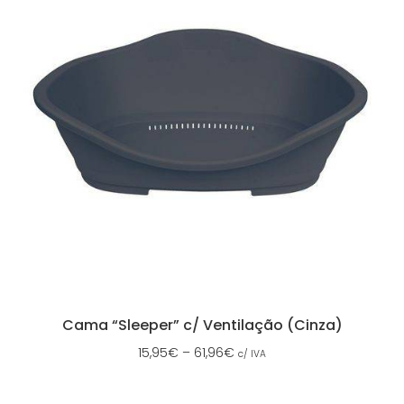
Cama “Sleeper” c/ Ventilação (Cinza)
15,95
€
–
61,96
€
c/ IVA