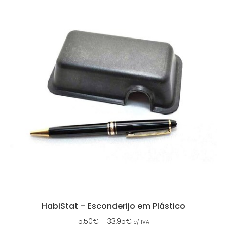
HabiStat – Esconderijo em Plástico
5,50
€
–
33,95
€
c/ IVA