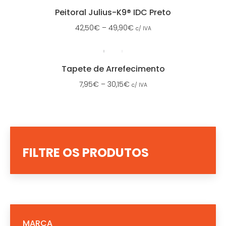
Peitoral Julius-K9® IDC Preto
42,50
€
–
49,90
€
c/ IVA
Tapete de Arrefecimento
7,95
€
–
30,15
€
c/ IVA
FILTRE OS PRODUTOS
MARCA