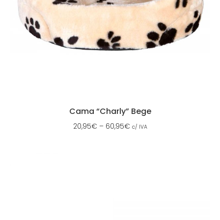
Cama “Charly” Bege
20,95
€
–
60,95
€
c/ IVA