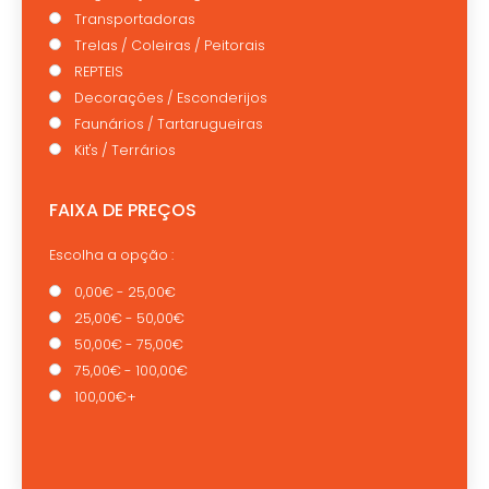
Transportadoras
Trelas / Coleiras / Peitorais
REPTEIS
Decorações / Esconderijos
Faunários / Tartarugueiras
Kit's / Terrários
FAIXA DE PREÇOS
Escolha a opção :
0,00€ - 25,00€
25,00€ - 50,00€
50,00€ - 75,00€
75,00€ - 100,00€
100,00€+