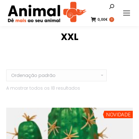
Search:
0,00
€
0
XXL
A mostrar todos os 18 resultados
NOVIDADE