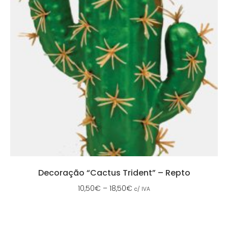
Decoração “Cactus Trident” – Repto
10,50
€
–
18,50
€
c/ IVA