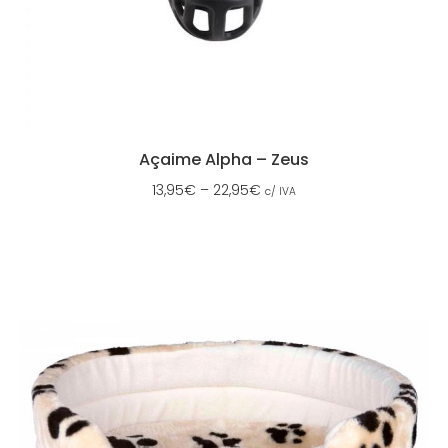
Açaime Alpha – Zeus
13,95
€
–
22,95
€
c/ IVA