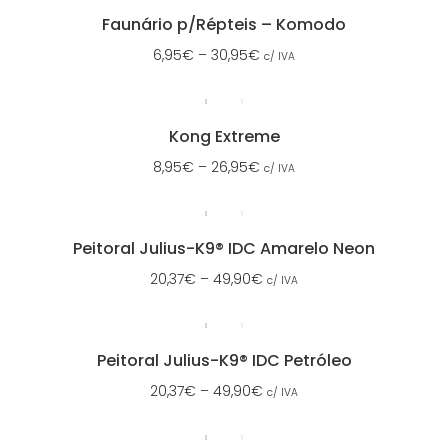
Faunário p/Répteis – Komodo
6,95
€
–
30,95
€
c/ IVA
Kong Extreme
8,95
€
–
26,95
€
c/ IVA
Peitoral Julius-K9® IDC Amarelo Neon
20,37
€
–
49,90
€
c/ IVA
Peitoral Julius-K9® IDC Petróleo
20,37
€
–
49,90
€
c/ IVA