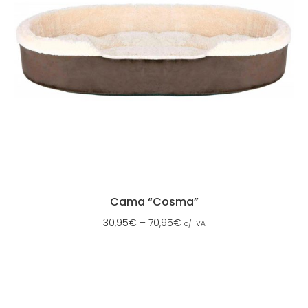
Cama “Cosma”
30,95
€
–
70,95
€
c/ IVA