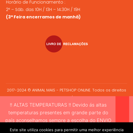
Horário de Funcionamento :
2ª – Sáb. das 10H / 13H – 14:30H / 19H
(3ª Feira encerramos de manhã)
2017-2024 © ANIMAL MAIS - PETSHOP ONLINE. Todos os direitos
reservados.
!! ALTAS TEMPERATURAS !! Devido ás altas
temperaturas presentes em grande parte do
país aconselhamos sempre a escolha do ENVIO
EXPRESSO sempre que compre alimento vivo a
Este site utiliza cookies para permitir uma melhor experiência