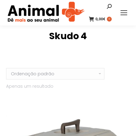
Search:
0,00
€
0
Skudo 4
Apenas um resultado