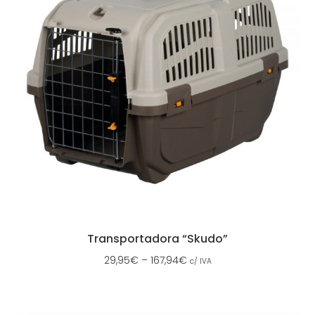
Transportadora “Skudo”
29,95
€
–
167,94
€
c/ IVA