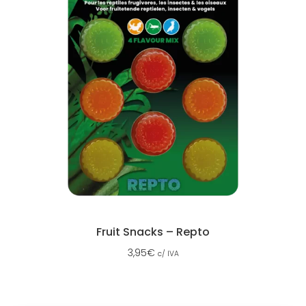
Fruit Snacks – Repto
3,95
€
c/ IVA