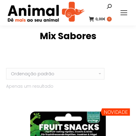
Search:
0,00
€
0
Mix Sabores
Apenas um resultado
NOVIDADE