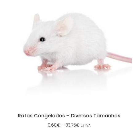
Ratos Congelados – Diversos Tamanhos
0,60
€
–
33,75
€
c/ IVA