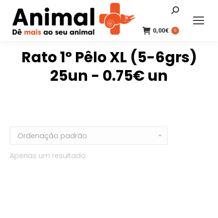
Search:
0,00
€
0
Rato 1º Pêlo XL (5-6grs)
25un - 0.75€ un
Apenas um resultado