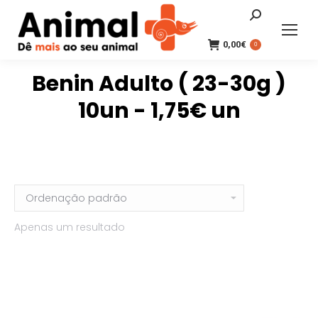
Search:
0,00
€
0
Benin Adulto ( 23-30g )
10un - 1,75€ un
Apenas um resultado