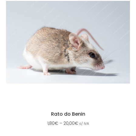
Rato do Benin
1,80
€
–
20,00
€
c/ IVA