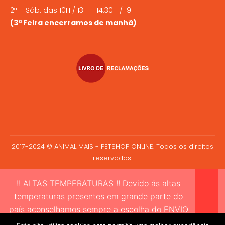
2ª – Sáb. das 10H / 13H – 14:30H / 19H
(3ª Feira encerramos de manhã)
2017-2024 © ANIMAL MAIS - PETSHOP ONLINE. Todos os direitos
reservados.
!! ALTAS TEMPERATURAS !! Devido ás altas
temperaturas presentes em grande parte do
país aconselhamos sempre a escolha do ENVIO
EXPRESSO sempre que compre alimento vivo a