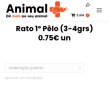
Search:
0,00
€
0
Rato 1º Pêlo (3-4grs)
0.75€ un
Apenas um resultado