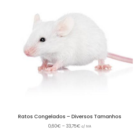
Ratos Congelados – Diversos Tamanhos
0,60
€
–
33,75
€
c/ IVA