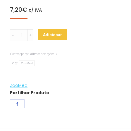
7,20
€
c/ IVA
ZooMed
Adicionar
-
Can
Category:
Alimentação
O
Tag:
´Worms
ZooMed
quantity
ZooMed
Partilhar Produto
Share
on
Facebook