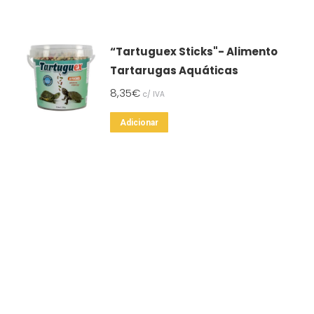
“Tartuguex Sticks"- Alimento
Tartarugas Aquáticas
8,35
€
c/ IVA
Adicionar
SSOS CONTACTOS
SERVIÇO A CLIENTES