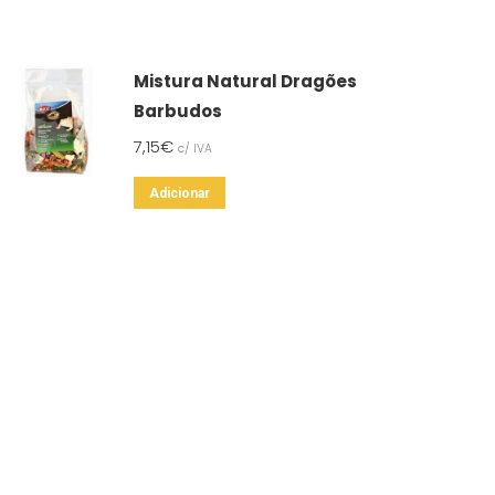
Mistura Natural Dragões
Barbudos
7,15
€
c/ IVA
Adicionar
A NOSSA LOJA FÍSICA