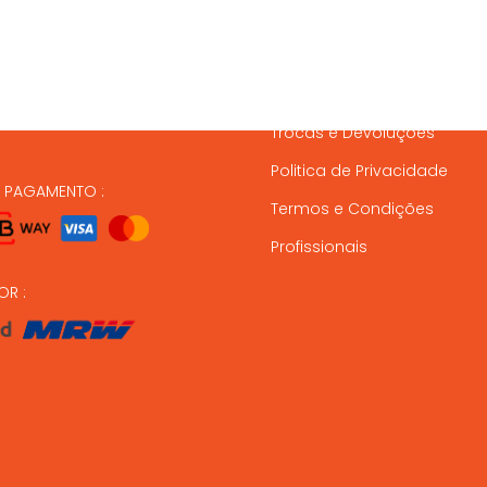
837 820
Condições de Entrega
Formas de Pagamento
37 164
Gestão de Stock
ndas@animalmais.pt
Trocas e Devoluções
Politica de Privacidade
E PAGAMENTO :
Termos e Condições
Profissionais
OR :