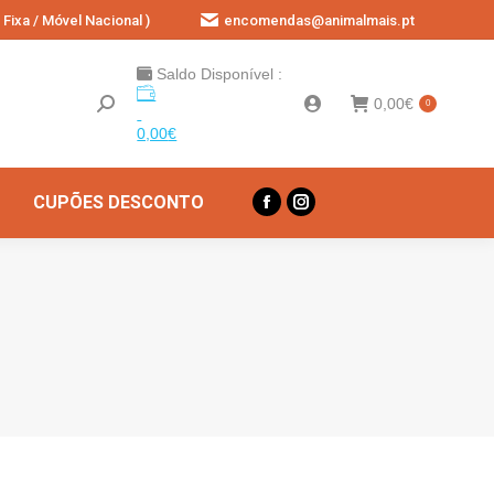
Fixa / Móvel Nacional )
encomendas@animalmais.pt
Saldo Disponível :
0,00
€
0
0,00
€
CUPÕES DESCONTO
Facebook
Instagram
page
page
opens
opens
in
in
new
new
window
window