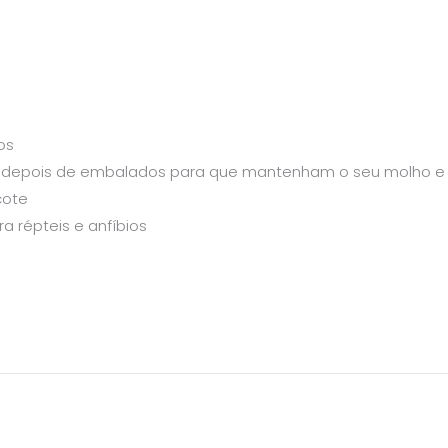
os
dos depois de embalados para que mantenham o seu molho e 
cote
ra répteis e anfíbios