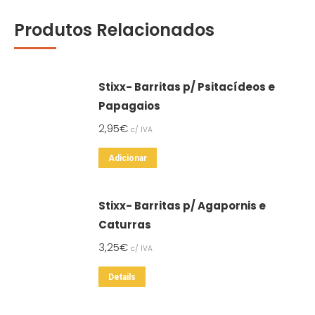
Produtos Relacionados
Stixx- Barritas p/ Psitacídeos e
Papagaios
2,95
€
c/ IVA
Adicionar
Stixx- Barritas p/ Agapornis e
Caturras
3,25
€
c/ IVA
Details