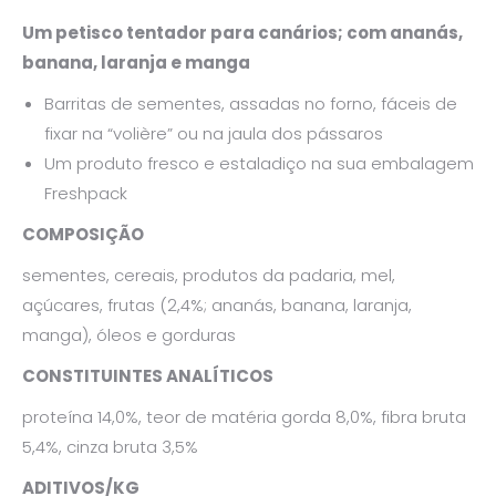
Um petisco tentador para canários; com ananás,
banana, laranja e manga
Barritas de sementes, assadas no forno, fáceis de
fixar na “volière” ou na jaula dos pássaros
Um produto fresco e estaladiço na sua embalagem
Freshpack
COMPOSIÇÃO
sementes, cereais, produtos da padaria, mel,
açúcares, frutas (2,4%; ananás, banana, laranja,
manga), óleos e gorduras
CONSTITUINTES ANALÍTICOS
proteína 14,0%, teor de matéria gorda 8,0%, fibra bruta
5,4%, cinza bruta 3,5%
ADITIVOS/KG