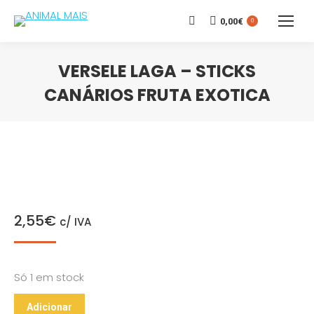
0,00
€
Search:
0
VERSELE LAGA – STICKS
CANÁRIOS FRUTA EXOTICA
You are here:
2,55
€
c/ IVA
Só 1 em stock
Adicionar