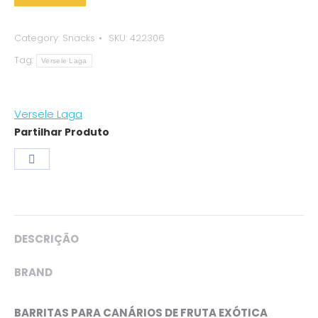
Category:
Snacks
SKU:
422306
Tag:
Versele Laga
Versele Laga
Partilhar Produto
Share
on
Facebook
DESCRIÇÃO
BRAND
BARRITAS PARA CANÁRIOS DE FRUTA EXÓTICA