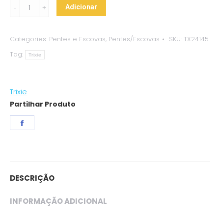
Trixie
Adicionar
-
Escova
Categories:
Pentes e Escovas
,
Pentes/Escovas
SKU:
TX24145
Macia
Tag:
em
Trixie
Plástico
quantity
Trixie
Partilhar Produto
Share
on
Facebook
DESCRIÇÃO
INFORMAÇÃO ADICIONAL