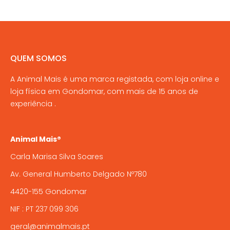
be
chosen
on
the
QUEM SOMOS
product
page
A Animal Mais é uma marca registada, com loja online e
loja física em Gondomar, com mais de 15 anos de
experiência .
Animal Mais®
Carla Marisa Silva Soares
Av. General Humberto Delgado Nº780
4420-155 Gondomar
NIF : PT 237 099 306
geral@animalmais.pt