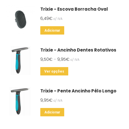
Trixie - Escova Borracha Oval
6,49
€
c/ IVA
Adicionar
Trixie - Ancinho Dentes Rotativos
9,50
€
9,95
€
–
c/ IVA
This
Ver opções
product
has
Trixie - Pente Ancinho Pêlo Longo
multiple
9,95
€
c/ IVA
variants.
The
Adicionar
options
may