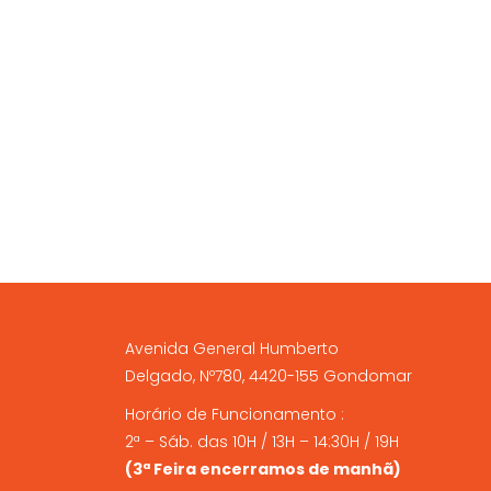
A NOSSA LOJA FÍSICA
Avenida General Humberto
Delgado, Nº780, 4420-155 Gondomar
Horário de Funcionamento :
2ª – Sáb. das 10H / 13H – 14:30H / 19H
(3ª Feira encerramos de manhã)