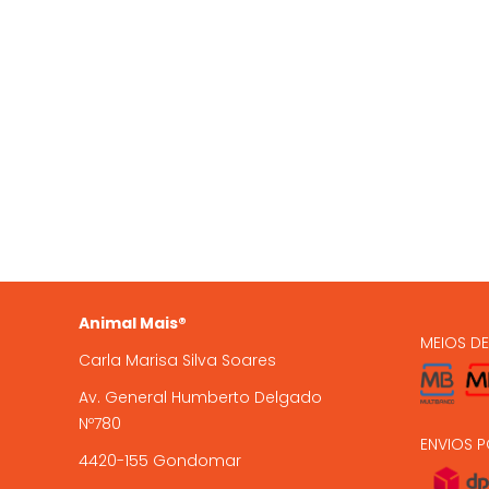
QUEM SOMOS
OS NO
935 
A Animal Mais é uma marca
registada, com loja online e loja
224 9
física em Gondomar, com mais de
15 anos de experiência .
encome
Animal Mais®
MEIOS D
Carla Marisa Silva Soares
Av. General Humberto Delgado
Nº780
ENVIOS P
4420-155 Gondomar