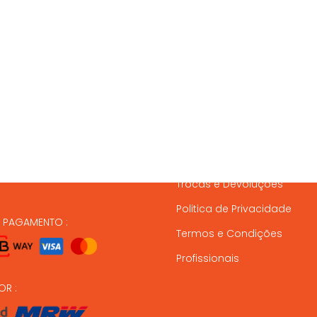
SSOS CONTACTOS
SERVIÇO A CLIENTES
837 820
Condições de Entrega
Formas de Pagamento
37 164
Gestão de Stock
ndas@animalmais.pt
Trocas e Devoluções
Politica de Privacidade
E PAGAMENTO :
Termos e Condições
Profissionais
OR :