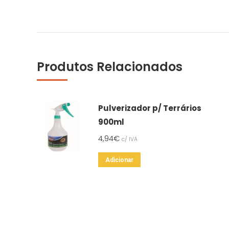
Produtos Relacionados
Pulverizador p/ Terrários
900ml
4,94
€
c/ IVA
Adicionar