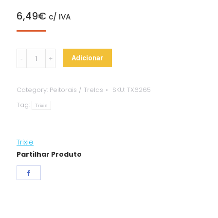
6,49
€
c/ IVA
Trela
Adicionar
+
Peitoral
Category:
Peitorais / Trelas
SKU:
TX6265
p/
Tag:
Coelhos
Trixie
Pequenos
quantity
Trixie
Partilhar Produto
Share
on
Facebook